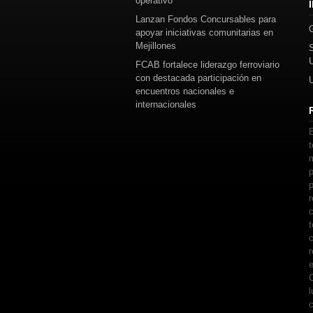
operativo
Lanzan Fondos Concursables para
apoyar iniciativas comunitarias en
Mejillones
FCAB fortalece liderazgo ferroviario
con destacada participación en
encuentros nacionales e
internacionales
E
t
m
p
p
r
c
t
c
r
e
C
l