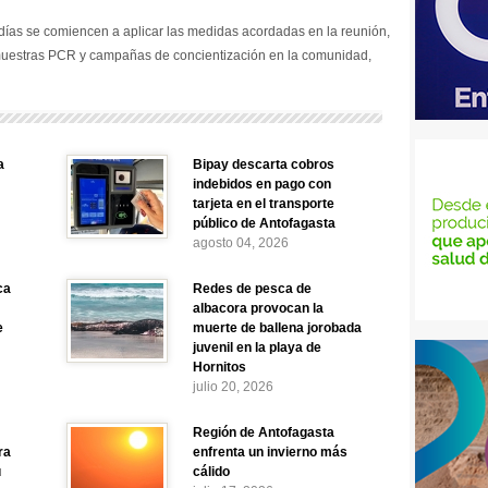
días se comiencen a aplicar las medidas acordadas en la reunión,
muestras PCR y campañas de concientización en la comunidad,
a
Bipay descarta cobros
indebidos en pago con
tarjeta en el transporte
público de Antofagasta
agosto 04, 2026
ca
Redes de pesca de
albacora provocan la
e
muerte de ballena jorobada
juvenil en la playa de
Hornitos
julio 20, 2026
Región de Antofagasta
ra
enfrenta un invierno más
u
cálido