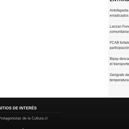
Antofagasta 
erradicados
Lanzan Fond
comunitaria
FCAB fortale
participació
Bipay desca
el transport
Geógrafo de
temperaturas
SITIOS DE INTERÉS
rotagonistas de la Cultura.cl