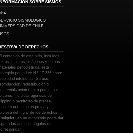
INFORMACIÓN SOBRE SISMOS
GFZ
SERVICIO SISMOLOGICO
UNIVERSIDAD DE CHILE
USGS
RESERVA DE DERECHOS
l contenido de este sitio, incluidos
extos, titulares, imágenes y demás
ateriales periodísticos, está
rotegido por la Ley N.º 17.336 sobre
ropiedad intelectual. Su uso,
eproducción, redistribución o
omercialización total o parcial por
erceros, incluidas agencias de
lipping o monitoreo de prensa,
equiere autorización previa y
xpresa del titular de los derechos.
ualquier uso no autorizado podrá dar
ugar a las acciones legales que
correspondan.