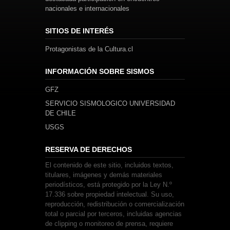
nacionales e internacionales
SITIOS DE INTERÉS
Protagonistas de la Cultura.cl
INFORMACIÓN SOBRE SISMOS
GFZ
SERVICIO SISMOLOGICO UNIVERSIDAD
DE CHILE
USGS
RESERVA DE DERECHOS
El contenido de este sitio, incluidos textos,
titulares, imágenes y demás materiales
periodísticos, está protegido por la Ley N.º
17.336 sobre propiedad intelectual. Su uso,
reproducción, redistribución o comercialización
total o parcial por terceros, incluidas agencias
de clipping o monitoreo de prensa, requiere