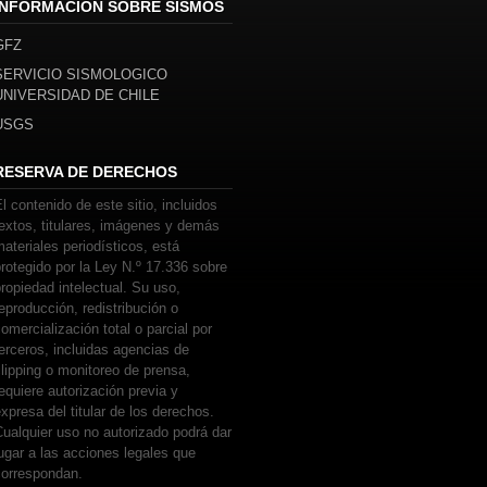
INFORMACIÓN SOBRE SISMOS
GFZ
SERVICIO SISMOLOGICO
UNIVERSIDAD DE CHILE
USGS
RESERVA DE DERECHOS
l contenido de este sitio, incluidos
extos, titulares, imágenes y demás
ateriales periodísticos, está
rotegido por la Ley N.º 17.336 sobre
ropiedad intelectual. Su uso,
eproducción, redistribución o
omercialización total o parcial por
erceros, incluidas agencias de
lipping o monitoreo de prensa,
equiere autorización previa y
xpresa del titular de los derechos.
ualquier uso no autorizado podrá dar
ugar a las acciones legales que
correspondan.