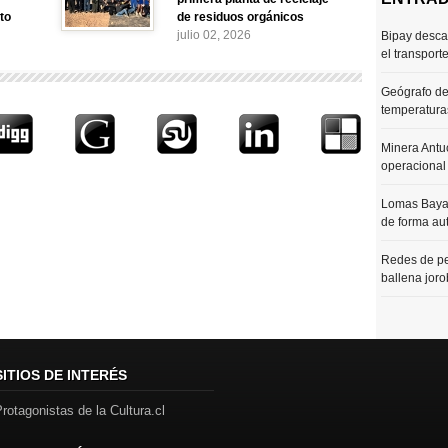
to
de residuos orgánicos
julio 02, 2026
Bipay desca
el transport
Geógrafo de
temperaturas
Minera Antu
operacional
Lomas Bayas
de forma au
Redes de pe
ballena joro
SITIOS DE INTERÉS
rotagonistas de la Cultura.cl