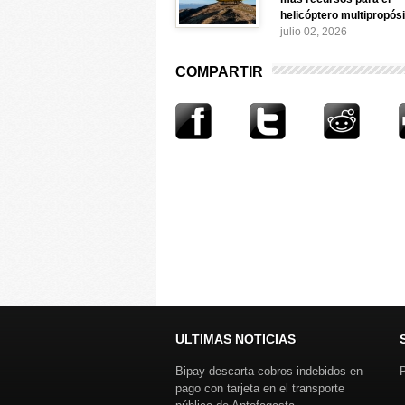
helicóptero multipropósi
julio 02, 2026
COMPARTIR
ULTIMAS NOTICIAS
Bipay descarta cobros indebidos en
P
pago con tarjeta en el transporte