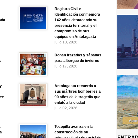
Registro Civil e
Identificación conmemora
ada
142 años destacando su
presencia territorial y el
compromiso de sus
equipos en Antofagasta
julio 18, 2026
Donan frazadas y sábanas
s
para albergue de invierno
julio 17, 2026
y
Antofagasta recuerda a
sus mártires bomberiles a
nce
90 años de la tragedia que
enlutó a la ciudad
julio 02, 2026
a
Tocopilla avanza en la
a
construcción de su
ENTRAD
primera planta de reciclaje