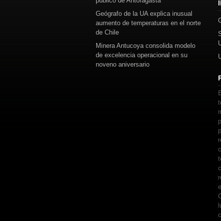
público de Antofagasta
Geógrafo de la UA explica inusual
aumento de temperaturas en el norte
de Chile
Minera Antucoya consolida modelo
de excelencia operacional en su
noveno aniversario
E
t
m
p
p
r
c
t
c
r
e
C
l