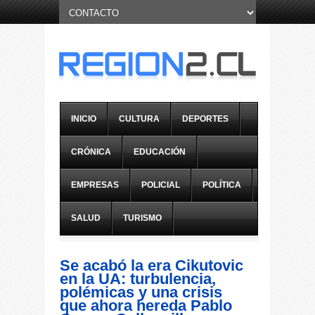
INICIO
CULTURA
DEPORTES
CRÓNICA
EDUCACIÓN
EMPRESAS
POLICIAL
POLÍTICA
SALUD
TURISMO
Se acabó la era Cikutovic
en la UA: turbulencia,
polémicas y una crisis
que ahora hereda Pablo