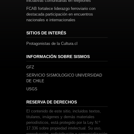
iniciativas comunitarias en Mejillones
FCAB fortalece liderazgo ferroviario con
destacada participación en encuentros
nacionales e internacionales
SITIOS DE INTERÉS
Protagonistas de la Cultura.cl
INFORMACIÓN SOBRE SISMOS
GFZ
SERVICIO SISMOLOGICO UNIVERSIDAD
DE CHILE
USGS
RESERVA DE DERECHOS
El contenido de este sitio, incluidos textos,
titulares, imágenes y demás materiales
periodísticos, está protegido por la Ley N.º
17.336 sobre propiedad intelectual. Su uso,
reproducción, redistribución o comercialización