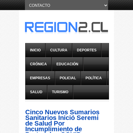
INICIO
CULTURA
DEPORTES
CRÓNICA
EDUCACIÓN
EMPRESAS
POLICIAL
POLÍTICA
SALUD
TURISMO
Cinco Nuevos Sumarios
Sanitarios Inició Seremi
de Salud Por
Incumplimiento de