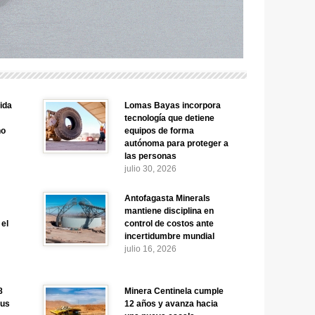
ida
Lomas Bayas incorpora
tecnología que detiene
no
equipos de forma
autónoma para proteger a
las personas
julio 30, 2026
:
Antofagasta Minerals
mantiene disciplina en
 el
control de costos ante
incertidumbre mundial
julio 16, 2026
8
Minera Centinela cumple
sus
12 años y avanza hacia