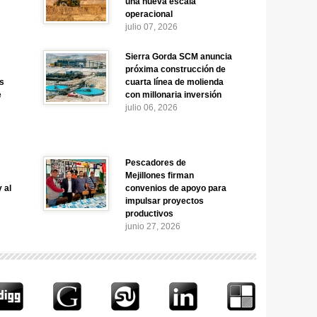
una nueva escala
operacional
julio 07, 2026
Sierra Gorda SCM anuncia
próxima construcción de
as
cuarta línea de molienda
e
con millonaria inversión
julio 06, 2026
Pescadores de
Mejillones firman
y al
convenios de apoyo para
impulsar proyectos
productivos
junio 27, 2026