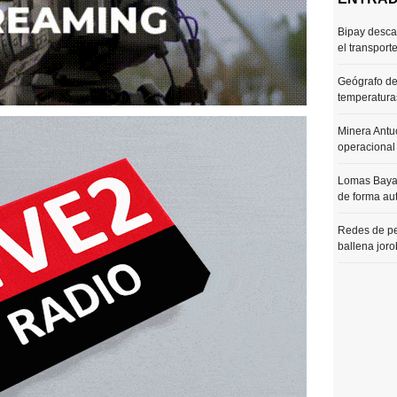
Bipay desca
el transport
Geógrafo de
temperaturas
Minera Antu
operacional
Lomas Bayas
de forma au
Redes de pe
ballena joro