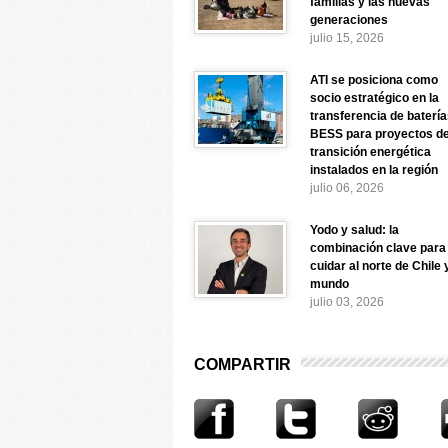
familias y las nuevas
generaciones
julio 15, 2026
ATI se posiciona como
socio estratégico en la
transferencia de baterí
BESS para proyectos d
transición energética
instalados en la región
julio 06, 2026
Yodo y salud: la
combinación clave para
cuidar al norte de Chile 
mundo
julio 03, 2026
COMPARTIR