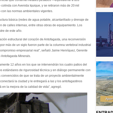
erficial que contenía metales pesados —equivalente a dos
 colinda con Avenida Iquique, y se retiraron más de 20 mil
to con las normas ambientales vigentes.
uctura básica (redes de agua potable, alcantarillado y drenaje de
ón de calles internas, entre otras obras de equipamiento. Los
tre de este año.
ación estructural del corazón de Antofagasta, una reconversión
por más de un siglo fueron parte de la columna vertebral industrial
e compromiso empresarial real”, señaló Jaime Henríquez, Gerente
e Antofagasta Minerals.
amente 12 años en los que se intervendrán los cuatro patios del
os estándares de rigurosidad técnica y en diálogo permanente con
s convencidos de que se trata de un proyecto ambientalmente
nectará la ciudad y le entregará a las y los antofagastinos
á en la mejora de la calidad de vida”, agregó.
ENTRAD