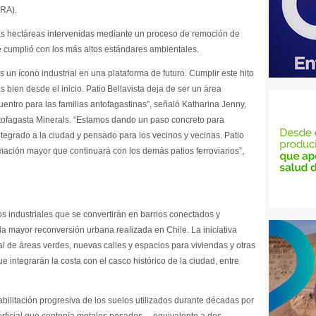
MRA).
meras hectáreas intervenidas mediante un proceso de remoción de
 cumplió con los más altos estándares ambientales.
un ícono industrial en una plataforma de futuro. Cumplir este hito
 bien desde el inicio. Patio Bellavista deja de ser un área
uentro para las familias antofagastinas”, señaló Katharina Jenny,
tofagasta Minerals. “Estamos dando un paso concreto para
ntegrado a la ciudad y pensado para los vecinos y vecinas. Patio
mación mayor que continuará con los demás patios ferroviarios”,
os industriales que se convertirán en barrios conectados y
 la mayor reconversión urbana realizada en Chile. La iniciativa
 de áreas verdes, nuevas calles y espacios para viviendas y otras
 integrarán la costa con el casco histórico de la ciudad, entre
bilitación progresiva de los suelos utilizados durante décadas por