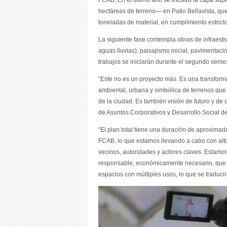
FCAB. En el último año se excavó la capa sup
hectáreas de terreno— en Patio Bellavista, que
toneladas de material, en cumplimiento estric
La siguiente fase contempla obras de infraestr
aguas lluvias), paisajismo inicial, pavimentaci
trabajos se iniciarán durante el segundo semes
“Este no es un proyecto más. Es una transform
ambiental, urbana y simbólica de terrenos que 
de la ciudad. Es también visión de futuro y d
de Asuntos Corporativos y Desarrollo Social d
“El plan total tiene una duración de aproximad
FCAB, lo que estamos llevando a cabo con alt
vecinos, autoridades y actores claves. Estamo
responsable, económicamente necesario, que co
espacios con múltiples usos, lo que se traducir