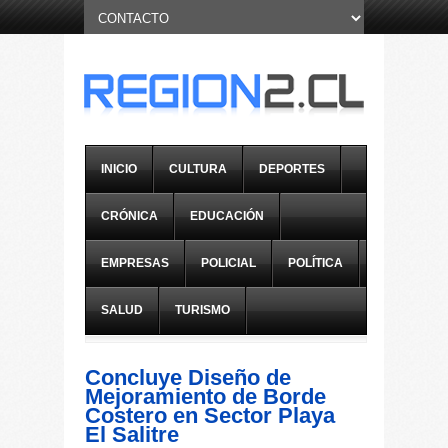
INICIO
CULTURA
DEPORTES
CRÓNICA
EDUCACIÓN
EMPRESAS
POLICIAL
POLÍTICA
SALUD
TURISMO
Concluye Diseño de
Mejoramiento de Borde
Costero en Sector Playa
El Salitre