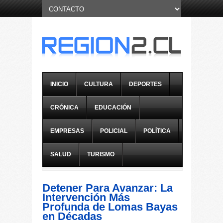
INICIO
CULTURA
DEPORTES
CRÓNICA
EDUCACIÓN
EMPRESAS
POLICIAL
POLÍTICA
SALUD
TURISMO
Detener Para Avanzar: La
Intervención Más
Profunda de Lomas Bayas
en Décadas