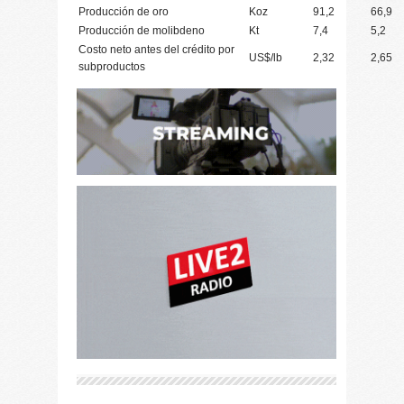
Producción de oro
Koz
91,2
66,9
Producción de molibdeno
Kt
7,4
5,2
Costo neto antes del crédito por
US$/lb
2,32
2,65
subproductos