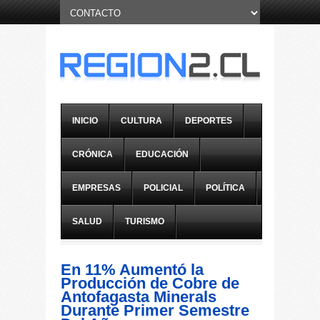
INICIO
CULTURA
DEPORTES
CRÓNICA
EDUCACIÓN
EMPRESAS
POLICIAL
POLÍTICA
SALUD
TURISMO
En 11% Aumentó la
Producción de Cobre de
Antofagasta Minerals
Durante Primer Semestre