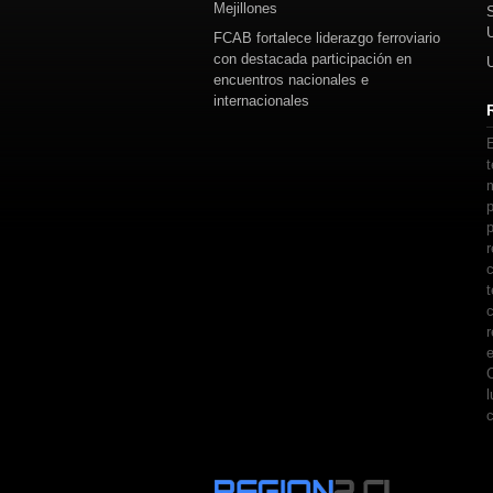
Mejillones
FCAB fortalece liderazgo ferroviario
con destacada participación en
encuentros nacionales e
internacionales
E
t
m
p
p
r
c
t
c
r
e
C
l