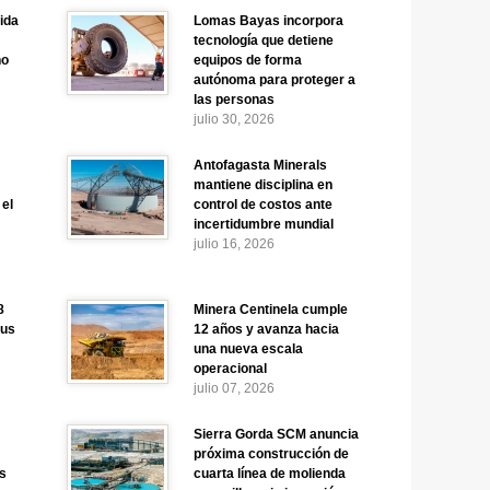
ida
Lomas Bayas incorpora
tecnología que detiene
no
equipos de forma
autónoma para proteger a
las personas
julio 30, 2026
:
Antofagasta Minerals
mantiene disciplina en
 el
control de costos ante
incertidumbre mundial
julio 16, 2026
8
Minera Centinela cumple
sus
12 años y avanza hacia
una nueva escala
operacional
julio 07, 2026
Sierra Gorda SCM anuncia
próxima construcción de
as
cuarta línea de molienda