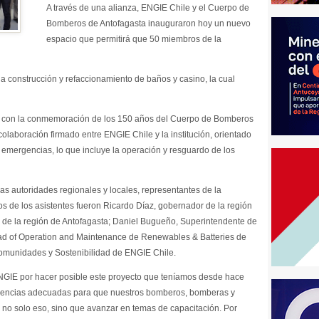
A través de una alianza, ENGIE Chile y el Cuerpo de
Bomberos de Antofagasta inauguraron hoy un nuevo
espacio que permitirá que 50 miembros de la
a construcción y refaccionamiento de baños y casino, la cual
e con la conmemoración de los 150 años del Cuerpo de Bomberos
colaboración firmado entre ENGIE Chile y la institución, orientado
 a emergencias, lo que incluye la operación y resguardo de los
as autoridades regionales y locales, representantes de la
nos de los asistentes fueron Ricardo Díaz, gobernador de la región
 de la región de Antofagasta; Daniel Bugueño, Superintendente de
ad of Operation and Maintenance de Renewables & Batteries de
omunidades y Sostenibilidad de ENGIE Chile.
NGIE por hacer posible este proyecto que teníamos desde hace
ndencias adecuadas para que nuestros bomberos, bomberas y
 no solo eso, sino que avanzar en temas de capacitación. Por