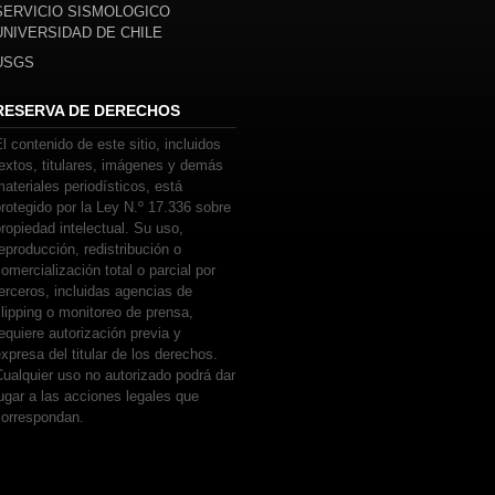
SERVICIO SISMOLOGICO
UNIVERSIDAD DE CHILE
USGS
RESERVA DE DERECHOS
l contenido de este sitio, incluidos
extos, titulares, imágenes y demás
ateriales periodísticos, está
rotegido por la Ley N.º 17.336 sobre
ropiedad intelectual. Su uso,
eproducción, redistribución o
omercialización total o parcial por
erceros, incluidas agencias de
lipping o monitoreo de prensa,
equiere autorización previa y
xpresa del titular de los derechos.
ualquier uso no autorizado podrá dar
ugar a las acciones legales que
correspondan.