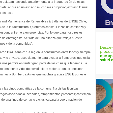
 se estaban haciendo anteriormente a la inauguración de estas
leta, ahora en un espacio mucho más propicio”, expresó Daniel
tofagasta.
on and Maintenance de Renewables & Batteries de ENGIE Chile,
 de la infraestructura. Queremos construir lazos de confianza y
esponder frente a emergencias. Por lo que para nosotros es
de Antofagasta. Se trata de una alianza que refleja nuestro
pos y de la comunidad”.
ardo Díaz, señaló: “La región la construimos entre todos y siempre
lico y lo privado, especialmente para ayudar a Bomberos, que es la
 nos permite enfrentar gran parte de las crisis que tenemos. La
gionalmente y desde hoy día tiene mejores condiciones para
pirantes a Bomberos. Así es que muchas gracias ENGIE por este
 a las cinco compañías de la comuna, fija visitas técnicas
 riesgos asociados a incendios, atrapamientos y rescates; contempla
de una línea de contacto exclusiva para la coordinación de