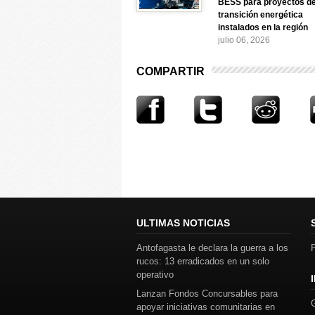
BESS para proyectos d
transición energética
instalados en la región
julio 06, 2026
COMPARTIR
ULTIMAS NOTICIAS
Antofagasta le declara la guerra a los
P
rucos: 13 erradicados en un solo
operativo
Lanzan Fondos Concursables para
apoyar iniciativas comunitarias en