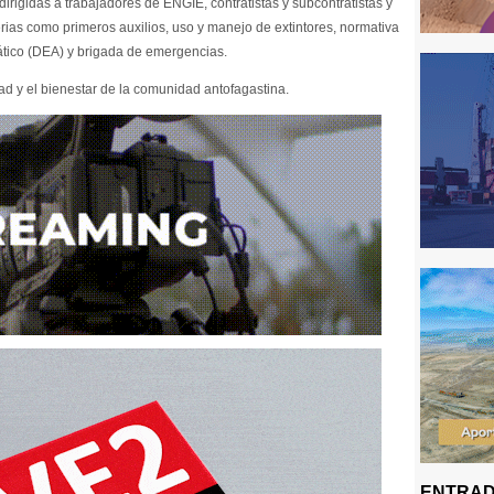
rigidas a trabajadores de ENGIE, contratistas y subcontratistas y
ias como primeros auxilios, uso y manejo de extintores, normativa
ático (DEA) y brigada de emergencias.
ad y el bienestar de la comunidad antofagastina.
ENTRAD