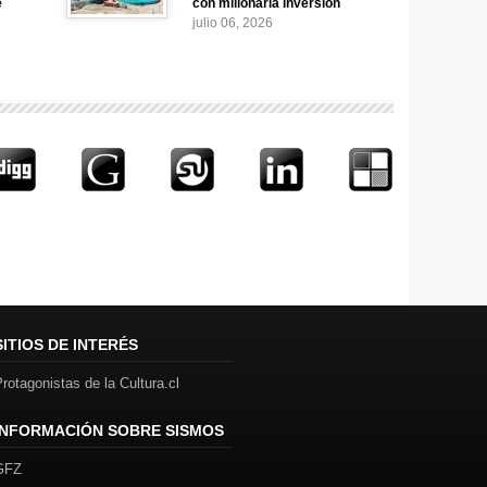
e
con millonaria inversión
julio 06, 2026
SITIOS DE INTERÉS
rotagonistas de la Cultura.cl
INFORMACIÓN SOBRE SISMOS
GFZ