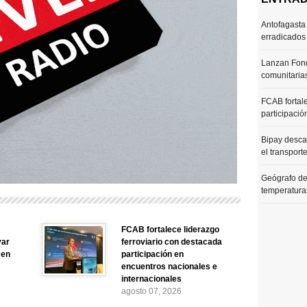
Antofagasta 
erradicados
Lanzan Fond
comunitaria
FCAB fortale
participació
Bipay desca
el transport
Geógrafo de
temperaturas
FCAB fortalece liderazgo
yar
ferroviario con destacada
 en
participación en
encuentros nacionales e
internacionales
agosto 07, 2026