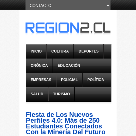
INICIO
CULTURA
DEPORTES
CRÓNICA
EDUCACIÓN
EMPRESAS
POLICIAL
POLÍTICA
SALUD
TURISMO
Fiesta de Los Nuevos
Perfiles 4.0: Más de 250
Estudiantes Conectados
Con la Minería Del Futuro