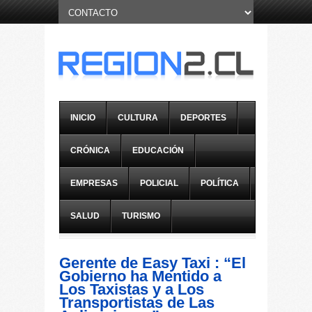
INICIO
CULTURA
DEPORTES
CRÓNICA
EDUCACIÓN
EMPRESAS
POLICIAL
POLÍTICA
SALUD
TURISMO
Gerente de Easy Taxi : “El
Gobierno ha Mentido a
Los Taxistas y a Los
Transportistas de Las