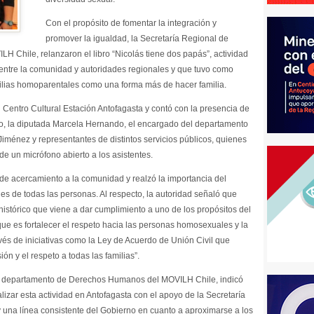
Con el propósito de fomentar la integración y
promover la igualdad, la Secretaría Regional de
H Chile, relanzaron el libro “Nicolás tiene dos papás”, actividad
entre la comunidad y autoridades regionales y que tuvo como
amilias homoparentales como una forma más de hacer familia.
el Centro Cultural Estación Antofagasta y contó con la presencia de
lo, la diputada Marcela Hernando, el encargado del departamento
nez y representantes de distintos servicios públicos, quienes
 de un micrófono abierto a los asistentes.
de acercamiento a la comunidad y realzó la importancia del
les de todas las personas. Al respecto, la autoridad señaló que
 histórico que viene a dar cumplimiento a uno de los propósitos del
que es fortalecer el respeto hacia las personas homosexuales y la
vés de iniciativas como la Ley de Acuerdo de Unión Civil que
ón y el respeto a todas las familias”.
l departamento de Derechos Humanos del MOVILH Chile, indicó
zar esta actividad en Antofagasta con el apoyo de la Secretaría
una línea consistente del Gobierno en cuanto a aproximarse a los