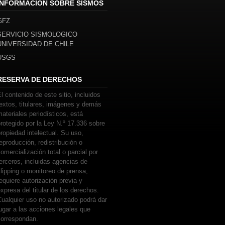
INFORMACIÓN SOBRE SISMOS
GFZ
SERVICIO SISMOLOGICO
UNIVERSIDAD DE CHILE
USGS
RESERVA DE DERECHOS
l contenido de este sitio, incluidos
extos, titulares, imágenes y demás
ateriales periodísticos, está
rotegido por la Ley N.º 17.336 sobre
ropiedad intelectual. Su uso,
eproducción, redistribución o
omercialización total o parcial por
erceros, incluidas agencias de
lipping o monitoreo de prensa,
equiere autorización previa y
xpresa del titular de los derechos.
ualquier uso no autorizado podrá dar
ugar a las acciones legales que
correspondan.