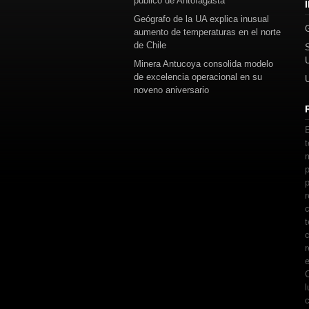
público de Antofagasta
Geógrafo de la UA explica inusual
aumento de temperaturas en el norte
de Chile
Minera Antucoya consolida modelo
de excelencia operacional en su
noveno aniversario
E
t
m
p
p
r
c
t
c
r
e
C
l