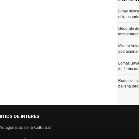
Bipay desca
el transport
Geógrafo de
temperaturas
Minera Antu
operacional
Lomas Bayas
de forma au
Redes de pe
ballena joro
SITIOS DE INTERÉS
rotagonistas de la Cultura.cl