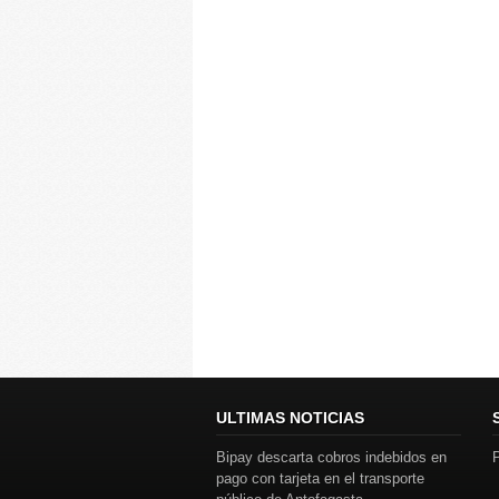
ULTIMAS NOTICIAS
Bipay descarta cobros indebidos en
P
pago con tarjeta en el transporte