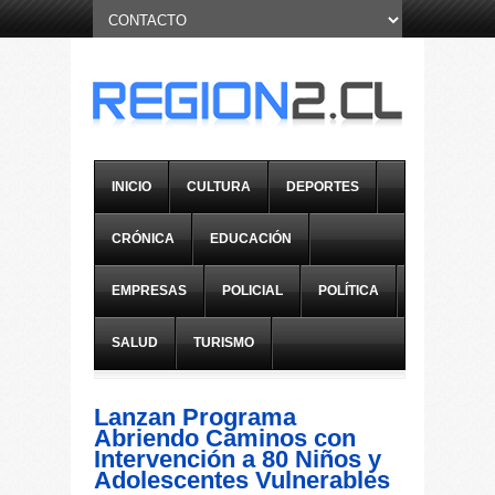
INICIO
CULTURA
DEPORTES
CRÓNICA
EDUCACIÓN
EMPRESAS
POLICIAL
POLÍTICA
SALUD
TURISMO
Lanzan Programa
Abriendo Caminos con
Intervención a 80 Niños y
Adolescentes Vulnerables