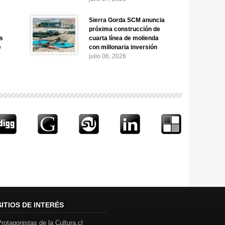
Sierra Gorda SCM anuncia
próxima construcción de
as
cuarta línea de molienda
e
con millonaria inversión
julio 06, 2026
SITIOS DE INTERÉS
rotagonistas de la Cultura.cl