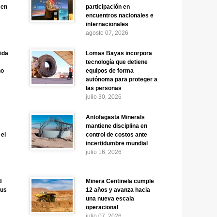
 en
participación en
encuentros nacionales e
internacionales
agosto 07, 2026
ida
Lomas Bayas incorpora
tecnología que detiene
no
equipos de forma
autónoma para proteger a
las personas
julio 30, 2026
:
Antofagasta Minerals
mantiene disciplina en
 el
control de costos ante
incertidumbre mundial
julio 16, 2026
8
Minera Centinela cumple
sus
12 años y avanza hacia
una nueva escala
operacional
julio 07, 2026