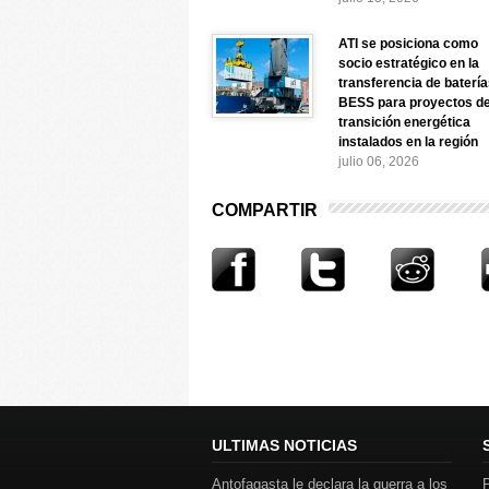
ATI se posiciona como
socio estratégico en la
transferencia de baterí
BESS para proyectos d
transición energética
instalados en la región
julio 06, 2026
COMPARTIR
ULTIMAS NOTICIAS
Antofagasta le declara la guerra a los
P