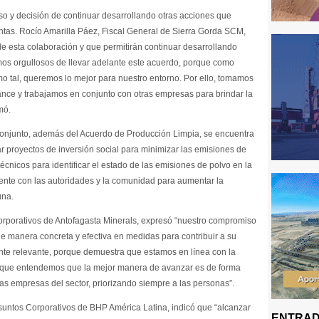
o y decisión de continuar desarrollando otras acciones que
untas. Rocío Amarilla Páez, Fiscal General de Sierra Gorda SCM,
e esta colaboración y que permitirán continuar desarrollando
mos orgullosos de llevar adelante este acuerdo, porque como
 tal, queremos lo mejor para nuestro entorno. Por ello, tomamos
nce y trabajamos en conjunto con otras empresas para brindar la
mó.
conjunto, además del Acuerdo de Producción Limpia, se encuentra
r proyectos de inversión social para minimizar las emisiones de
écnicos para identificar el estado de las emisiones de polvo en la
nte con las autoridades y la comunidad para aumentar la
una.
orporativos de Antofagasta Minerals, expresó “nuestro compromiso
de manera concreta y efectiva en medidas para contribuir a su
mente relevante, porque demuestra que estamos en línea con la
y que entendemos que la mejor manera de avanzar es de forma
as empresas del sector, priorizando siempre a las personas”.
suntos Corporativos de BHP América Latina, indicó que “alcanzar
ENTRAD