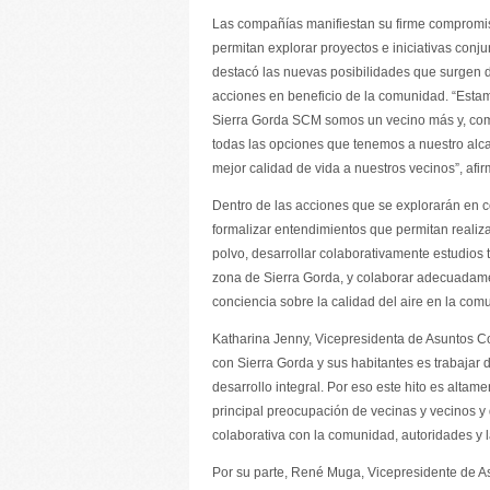
Las compañías manifiestan su firme compromis
permitan explorar proyectos e iniciativas conj
destacó las nuevas posibilidades que surgen d
acciones en beneficio de la comunidad. “Esta
Sierra Gorda SCM somos un vecino más y, como
todas las opciones que tenemos a nuestro alca
mejor calidad de vida a nuestros vecinos”, afir
Dentro de las acciones que se explorarán en 
formalizar entendimientos que permitan realiza
polvo, desarrollar colaborativamente estudios t
zona de Sierra Gorda, y colaborar adecuadame
conciencia sobre la calidad del aire en la com
Katharina Jenny, Vicepresidenta de Asuntos C
con Sierra Gorda y sus habitantes es trabajar 
desarrollo integral. Por eso este hito es alta
principal preocupación de vecinas y vecinos 
colaborativa con la comunidad, autoridades y l
Por su parte, René Muga, Vicepresidente de A