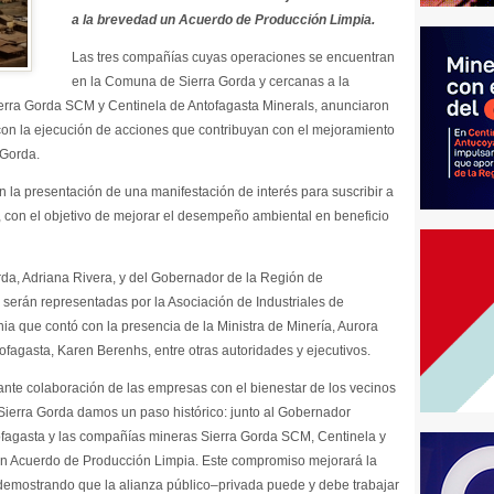
a la brevedad un Acuerdo de Producción Limpia.
Las tres compañías cuyas operaciones se encuentran
en la Comuna de Sierra Gorda y cercanas a la
erra Gorda SCM y Centinela de Antofagasta Minerals, anunciaron
con la ejecución de acciones que contribuyan con el mejoramiento
 Gorda.
la presentación de una manifestación de interés para suscribir a
 con el objetivo de mejorar el desempeño ambiental en beneficio
orda, Adriana Rivera, y del Gobernador de la Región de
 serán representadas por la Asociación de Industriales de
ia que contó con la presencia de la Ministra de Minería, Aurora
ofagasta, Karen Berenhs, entre otras autoridades y ejecutivos.
ante colaboración de las empresas con el bienestar de los vecinos
n Sierra Gorda damos un paso histórico: junto al Gobernador
tofagasta y las compañías mineras Sierra Gorda SCM, Centinela y
 un Acuerdo de Producción Limpia. Este compromiso mejorará la
, demostrando que la alianza público–privada puede y debe trabajar