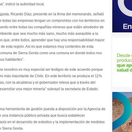
”. indicó la autoridad local.
gasta, Ricardo Díaz, presente en la firma del memorando, señaló
 todas las empresas tengan un compromiso con los territorios en
uerdo entre todas las compañías mineras que están alrededor de
ambiente que sea mucho más sano, mucho más asequible a la
s que, entre todos, aprender que hay una responsabilidad mayor
s de esta región. Así es que estamos muy contentos de esta
a la comuna de Sierra Gorda como una comuna en donde todos nos
us habitantes”.
para nosotros es muy especial ser testigos de este acuerdo porque
ro más importante de Chile. En este territorio se produce el 11%
s, con la alcaldesa y el gobernador releva que a través del
desarrollar una mejor minería” subrayó la secretaria de Estado.
na herramienta de gestión puesta a disposición por la Agencia de
e una instancia público-privada que busca establecer
asis en el desarrollo de estudios y la implementación de medidas
de Sierra Gorda.