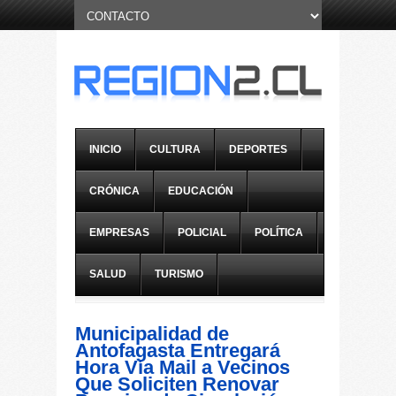
INICIO
CULTURA
DEPORTES
CRÓNICA
EDUCACIÓN
EMPRESAS
POLICIAL
POLÍTICA
SALUD
TURISMO
Municipalidad de
Antofagasta Entregará
Hora Vía Mail a Vecinos
Que Soliciten Renovar