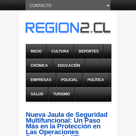
INICIO
CULTURA
DEPORTES
CRÓNICA
EDUCACIÓN
EMPRESAS
POLICIAL
POLÍTICA
SALUD
TURISMO
Nueva Jaula de Seguridad
Multifuncional: Un Paso
Más en la Protección en
Las Operaciones