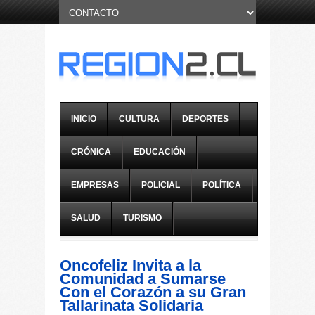
INICIO
CULTURA
DEPORTES
CRÓNICA
EDUCACIÓN
EMPRESAS
POLICIAL
POLÍTICA
SALUD
TURISMO
Oncofeliz Invita a la
Comunidad a Sumarse
Con el Corazón a su Gran
Tallarinata Solidaria