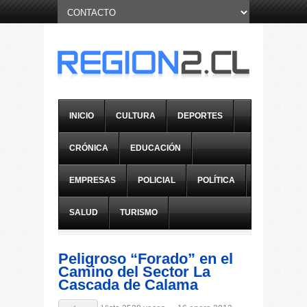
INICIO
CULTURA
DEPORTES
CRÓNICA
EDUCACIÓN
EMPRESAS
POLICIAL
POLÍTICA
SALUD
TURISMO
Peligroso “Forado” en el
Camino del Sector La
Cascada de Calama