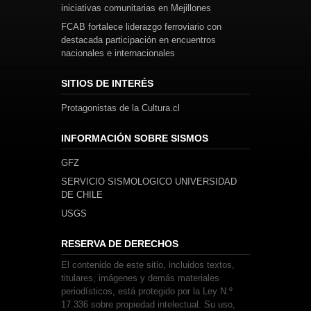
iniciativas comunitarias en Mejillones
FCAB fortalece liderazgo ferroviario con
destacada participación en encuentros
nacionales e internacionales
SITIOS DE INTERÉS
Protagonistas de la Cultura.cl
INFORMACIÓN SOBRE SISMOS
GFZ
SERVICIO SISMOLOGICO UNIVERSIDAD
DE CHILE
USGS
RESERVA DE DERECHOS
El contenido de este sitio, incluidos textos,
titulares, imágenes y demás materiales
periodísticos, está protegido por la Ley N.º
17.336 sobre propiedad intelectual. Su uso,