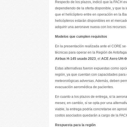
Respecto de los plazos, indicó que la FACH e
dependiendo de la oferta disponible, y que la i
que el helicóptero entre en operación en la 
helicópteros estarán disponibles en el mercado.
adquirir una aeronave nueva con los recursos 
Modelos que cumplen requisitos
En la presentación realizada ante el CORE se 
técnicas para operar en la Región de Antofagas
Airbus H-145 usado 2023
, el
ACE Aero UH-60
Estas alternativas fueron expuestas como opci
región, ya que cuentan con capacidades para o
meteorológicas adversas. Además, deben permit
evacuación aeromédica de pacientes.
En cuanto a los plazos de entrega, si la aeron
meses; en cambio, si se opta por una alternat
viable, la entrega podría concretarse en apr
costos asociados quedarán a cargo de la FAC
Respuesta para la región