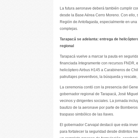
La futura aeronave deberá también cumplir con
desde la Base Aérea Cerro Moreno. Con ello, s
Región de Antofagasta, especialmente en una z
complejas.
Tarapacá se adelanta: entrega de helicóptero
regional
Tarapacá vuelve a marcar la pauta en segurida
financiada íntegramente con recursos FNDR, el
helicóptero Airbus H145 a Carabineros de Chile,
patrullajes preventivos, la búsqueda y rescate
La ceremonia contó con la presencia del Gener
gobernador regional de Tarapacá, José Miguel
vecinos y dirigentes sociales. La jornada incl
bautizo de la aeronave por parte de Bomberos 
traspaso simbólico de las llaves.
El gobernador Carvajal destacó que esta inver
para fortalecer la seguridad desde distintos f