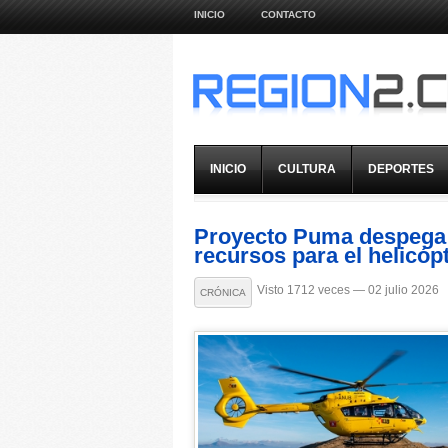
INICIO
CONTACTO
INICIO
CULTURA
DEPORTES
Proyecto Puma despega
recursos para el helicóp
Visto 1712 veces — 02 julio 2026
CRÓNICA