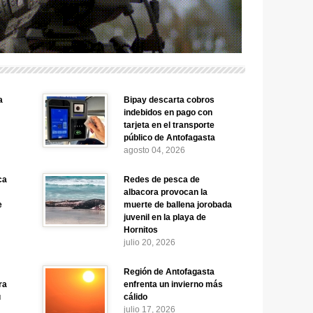
a
Bipay descarta cobros
indebidos en pago con
tarjeta en el transporte
público de Antofagasta
agosto 04, 2026
ca
Redes de pesca de
albacora provocan la
e
muerte de ballena jorobada
juvenil en la playa de
Hornitos
julio 20, 2026
Región de Antofagasta
ra
enfrenta un invierno más
u
cálido
julio 17, 2026