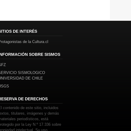
SITIOS DE INTERÉS
rotagonistas de la Cultura.cl
INFORMACIÓN SOBRE SISMOS
GFZ
SERVICIO SISMOLOGICO
UNIVERSIDAD DE CHILE
USGS
RESERVA DE DERECHOS
l contenido de este sitio, incluidos
extos, titulares, imágenes y demás
ateriales periodísticos, está
rotegido por la Ley N.º 17.336 sobre
ropiedad intelectual. Su uso,