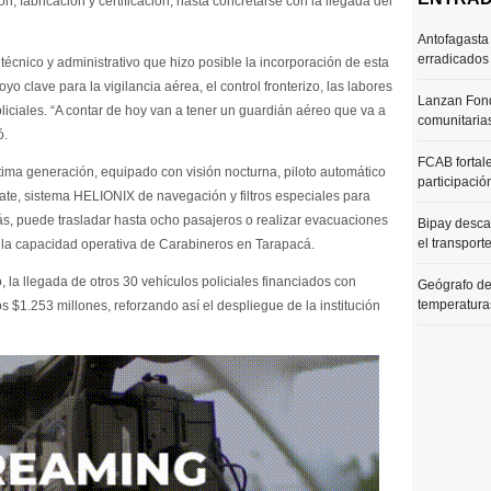
, fabricación y certificación, hasta concretarse con la llegada del
Antofagasta 
erradicados
o técnico y administrativo que hizo posible la incorporación de esta
clave para la vigilancia aérea, el control fronterizo, las labores
Lanzan Fond
iciales. “A contar de hoy van a tener un guardián aéreo que va a
comunitaria
ó.
FCAB fortale
tima generación, equipado con visión nocturna, piloto automático
participació
cate, sistema HELIONIX de navegación y filtros especiales para
s, puede trasladar hasta ocho pasajeros o realizar evacuaciones
Bipay desca
el transport
 la capacidad operativa de Carabineros en Tarapacá.
, la llegada de otros 30 vehículos policiales financiados con
Geógrafo de
temperaturas
s $1.253 millones, reforzando así el despliegue de la institución