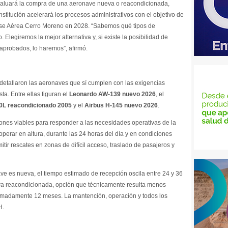
valuará la compra de una aeronave nueva o reacondicionada,
nstitución acelerará los procesos administrativos con el objetivo de
Base Aérea Cerro Moreno en 2028. “Sabemos qué tipos de
 Elegiremos la mejor alternativa y, si existe la posibilidad de
aprobados, lo haremos”, afirmó.
detallaron las aeronaves que sí cumplen con las exigencias
ta. Entre ellas figuran el
Leonardo AW-139 nuevo 2026
, el
L reacondicionado 2005
y el
Airbus H-145 nuevo 2026
.
ones viables para responder a las necesidades operativas de la
perar en altura, durante las 24 horas del día y en condiciones
ir rescates en zonas de difícil acceso, traslado de pasajeros y
ave es nueva, el tiempo estimado de recepción oscila entre 24 y 36
iva reacondicionada, opción que técnicamente resulta menos
oximadamente 12 meses. La mantención, operación y todos los
H.