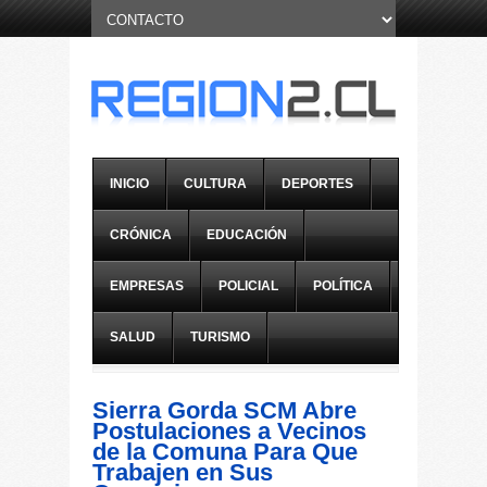
INICIO
CULTURA
DEPORTES
CRÓNICA
EDUCACIÓN
EMPRESAS
POLICIAL
POLÍTICA
SALUD
TURISMO
Sierra Gorda SCM Abre
Postulaciones a Vecinos
de la Comuna Para Que
Trabajen en Sus