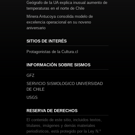
Geógrafo de la UA explica inusual aumento de
temperaturas en el norte de Chile
Minera Antucoya consolida modelo de
excelencia operacional en su noveno
aniversario
SITIOS DE INTERÉS
Protagonistas de la Cultura.cl
INFORMACIÓN SOBRE SISMOS
GFZ
SERVICIO SISMOLOGICO UNIVERSIDAD
DE CHILE
USGS
RESERVA DE DERECHOS
El contenido de este sitio, incluidos textos,
titulares, imágenes y demás materiales
periodísticos, está protegido por la Ley N.º