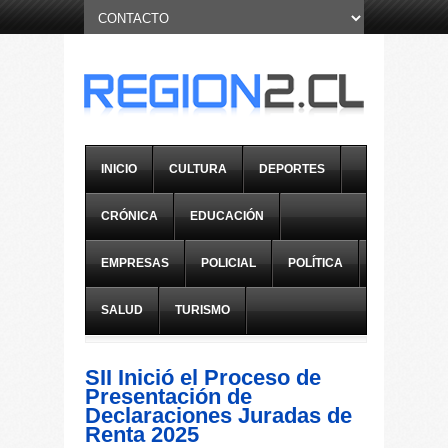
INICIO
CULTURA
DEPORTES
CRÓNICA
EDUCACIÓN
EMPRESAS
POLICIAL
POLÍTICA
SALUD
TURISMO
SII Inició el Proceso de
Presentación de
Declaraciones Juradas de
Renta 2025