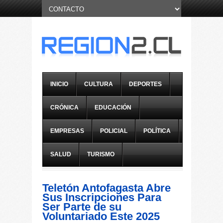
INICIO
CULTURA
DEPORTES
CRÓNICA
EDUCACIÓN
EMPRESAS
POLICIAL
POLÍTICA
SALUD
TURISMO
Teletón Antofagasta Abre
Sus Inscripciones Para
Ser Parte de su
Voluntariado Este 2025