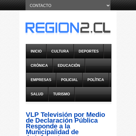
INICIO
CULTURA
DEPORTES
CRÓNICA
EDUCACIÓN
EMPRESAS
POLICIAL
POLÍTICA
SALUD
TURISMO
VLP Televisión por Medio
de Declaración Pública
Responde a la
Municipalidad de