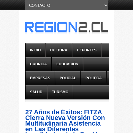
INICIO
CULTURA
DEPORTES
CRÓNICA
EDUCACIÓN
EMPRESAS
POLICIAL
POLÍTICA
SALUD
TURISMO
27 Años de Éxitos: FITZA
Cierra Nueva Versión Con
Multitudinaria Asistencia
en Las Diferentes