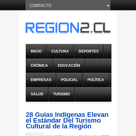
INICIO
CULTURA
DEPORTES
CRÓNICA
EDUCACIÓN
EMPRESAS
POLICIAL
POLÍTICA
SALUD
TURISMO
28 Guías Indígenas Elevan
el Estándar Del Turismo
Cultural de la Región