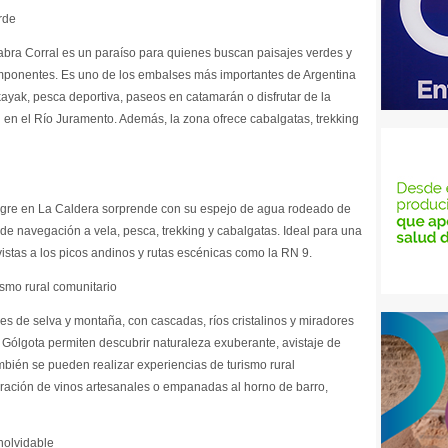
rde
Cabra Corral es un paraíso para quienes buscan paisajes verdes y
imponentes. Es uno de los embalses más importantes de Argentina
 kayak, pesca deportiva, paseos en catamarán o disfrutar de la
g en el Río Juramento. Además, la zona ofrece cabalgatas, trekking
egre en La Caldera sorprende con su espejo de agua rodeado de
 de navegación a vela, pesca, trekking y cabalgatas. Ideal para una
istas a los picos andinos y rutas escénicas como la RN 9.
ismo rural comunitario
jes de selva y montaña, con cascadas, ríos cristalinos y miradores
 Gólgota permiten descubrir naturaleza exuberante, avistaje de
bién se pueden realizar experiencias de turismo rural
oración de vinos artesanales o empanadas al horno de barro,
inolvidable