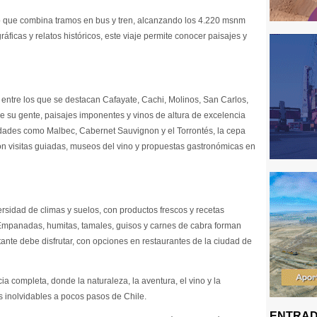
do que combina tramos en bus y tren, alcanzando los 4.220 msnm
áficas y relatos históricos, este viaje permite conocer paisajes y
 entre los que se destacan Cafayate, Cachi, Molinos, San Carlos,
 su gente, paisajes imponentes y vinos de altura de excelencia
edades como Malbec, Cabernet Sauvignon y el Torrontés, la cepa
n visitas guiadas, museos del vino y propuestas gastronómicas en
ersidad de climas y suelos, con productos frescos y recetas
 Empanadas, humitas, tamales, guisos y carnes de cabra forman
tante debe disfrutar, con opciones en restaurantes de la ciudad de
cia completa, donde la naturaleza, la aventura, el vino y la
 inolvidables a pocos pasos de Chile.
ENTRAD