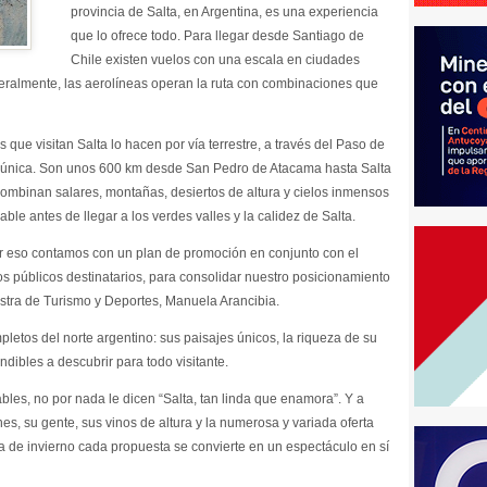
provincia de Salta, en Argentina, es una experiencia
que lo ofrece todo. Para llegar desde Santiago de
Chile existen vuelos con una escala en ciudades
almente, las aerolíneas operan la ruta con combinaciones que
 que visitan Salta lo hacen por vía terrestre, a través del Paso de
a única. Son unos 600 km desde San Pedro de Atacama hasta Salta
combinan salares, montañas, desiertos de altura y cielos inmensos
ble antes de llegar a los verdes valles y la calidez de Salta.
por eso contamos con un plan de promoción en conjunto con el
tos públicos destinatarios, para consolidar nuestro posicionamiento
stra de Turismo y Deportes, Manuela Arancibia.
pletos del norte argentino: sus paisajes únicos, la riqueza de su
ndibles a descubrir para todo visitante.
bles, no por nada le dicen “Salta, tan linda que enamora”. Y a
es, su gente, sus vinos de altura y la numerosa y variada oferta
da de invierno cada propuesta se convierte en un espectáculo en sí