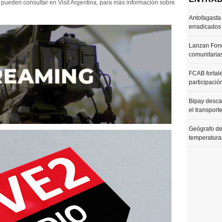
 pueden consultar en Visit Argentina, para más información sobre
Antofagasta 
erradicados
Lanzan Fond
comunitaria
FCAB fortale
participació
Bipay desca
el transport
Geógrafo de
temperaturas