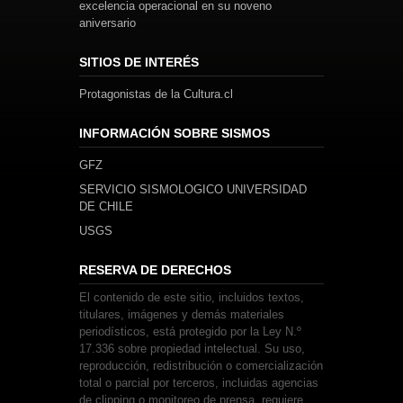
excelencia operacional en su noveno
aniversario
SITIOS DE INTERÉS
Protagonistas de la Cultura.cl
INFORMACIÓN SOBRE SISMOS
GFZ
SERVICIO SISMOLOGICO UNIVERSIDAD
DE CHILE
USGS
RESERVA DE DERECHOS
El contenido de este sitio, incluidos textos,
titulares, imágenes y demás materiales
periodísticos, está protegido por la Ley N.º
17.336 sobre propiedad intelectual. Su uso,
reproducción, redistribución o comercialización
total o parcial por terceros, incluidas agencias
de clipping o monitoreo de prensa, requiere