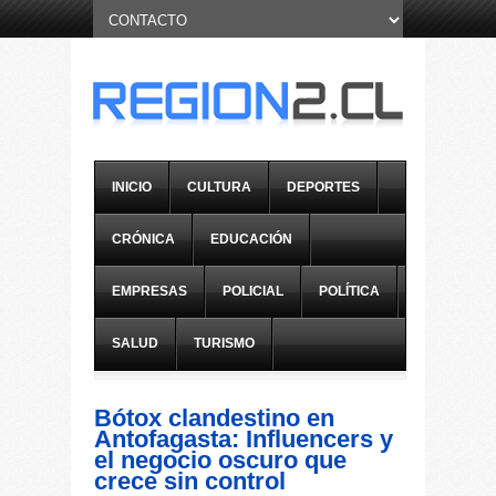
INICIO
CULTURA
DEPORTES
CRÓNICA
EDUCACIÓN
EMPRESAS
POLICIAL
POLÍTICA
SALUD
TURISMO
Bótox clandestino en
Antofagasta: Influencers y
el negocio oscuro que
crece sin control