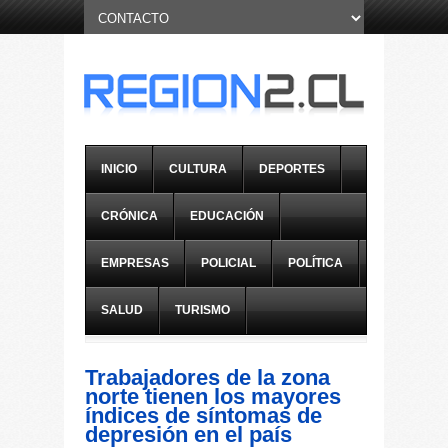
INICIO
CULTURA
DEPORTES
CRÓNICA
EDUCACIÓN
EMPRESAS
POLICIAL
POLÍTICA
SALUD
TURISMO
Trabajadores de la zona
norte tienen los mayores
índices de síntomas de
depresión en el país