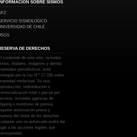
INFORMACIÓN SOBRE SISMOS
GFZ
SERVICIO SISMOLOGICO
UNIVERSIDAD DE CHILE
USGS
RESERVA DE DERECHOS
l contenido de este sitio, incluidos
extos, titulares, imágenes y demás
ateriales periodísticos, está
rotegido por la Ley N.º 17.336 sobre
ropiedad intelectual. Su uso,
eproducción, redistribución o
omercialización total o parcial por
erceros, incluidas agencias de
lipping o monitoreo de prensa,
equiere autorización previa y
xpresa del titular de los derechos.
ualquier uso no autorizado podrá dar
ugar a las acciones legales que
correspondan.