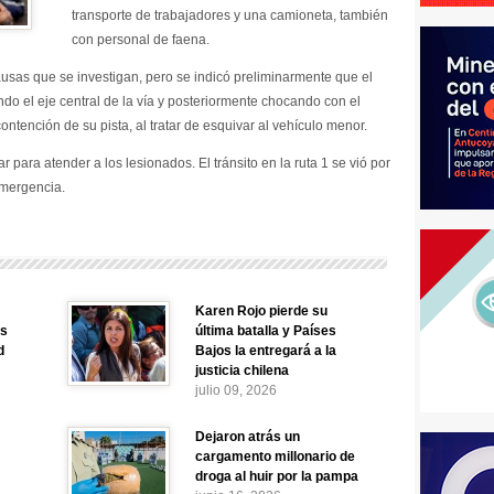
transporte de trabajadores y una camioneta, también
con personal de faena.
ausas que se investigan, pero se indicó preliminarmente que el
ndo el eje central de la vía y posteriormente chocando con el
ontención de su pista, al tratar de esquivar al vehículo menor.
para atender a los lesionados. El tránsito en la ruta 1 se vió por
emergencia.
Karen Rojo pierde su
es
última batalla y Países
d
Bajos la entregará a la
justicia chilena
julio 09, 2026
Dejaron atrás un
cargamento millonario de
droga al huir por la pampa