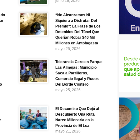
junio 16, 2026
ado
“No Alcanzamos Ni
se
Siquiera a Disfrutar Del
Premio”: La Frase de Los
Detenidos Del Túnel Que
Querían Robar $40 Mil
Millones en Antofagasta
mayo 25, 2026
Tolerancia Cero en Parque
Las Almejas: Municipio
Saca a Parrilleros,
Comercio Ilegal y Rucos
o
Del Borde Costero
mayo 25, 2026
El Decomiso Que Dejó al
Descubierto Una Ruta
e
Narco Millonaria en la
Provincia de El Loa
mayo 21, 2026