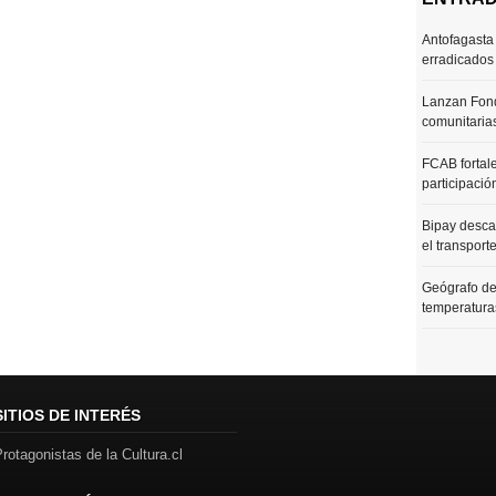
Antofagasta 
erradicados
Lanzan Fond
comunitaria
FCAB fortale
participació
Bipay desca
el transport
Geógrafo de
temperaturas
SITIOS DE INTERÉS
rotagonistas de la Cultura.cl