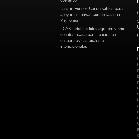
operativo
Lanzan Fondos Concursables para
apoyar iniciativas comunitarias en
Mejillones
FCAB fortalece liderazgo ferroviario
con destacada participación en
encuentros nacionales e
internacionales
E
t
m
p
p
r
c
t
c
r
e
C
l