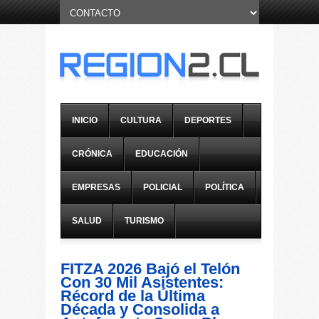
INICIO
CULTURA
DEPORTES
CRÓNICA
EDUCACIÓN
EMPRESAS
POLICIAL
POLÍTICA
SALUD
TURISMO
FITZA 2026 Bajó el Telón
Con 30 Mil Asistentes:
Récord de la Última
Década y Consolida a