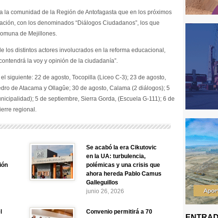
 a la comunidad de la Región de Antofagasta que en los próximos
cipación, con los denominados “Diálogos Ciudadanos”, los que
 comuna de Mejillones.
 de los distintos actores involucrados en la reforma educacional,
 contendrá la voy y opinión de la ciudadanía”.
el siguiente: 22 de agosto, Tocopilla (Liceo C-3); 23 de agosto,
edro de Atacama y Ollagûe; 30 de agosto, Calama (2 diálogos); 5
nicipalidad); 5 de septiembre, Sierra Gorda, (Escuela G-111); 6 de
ierre regional.
Se acabó la era Cikutovic
en la UA: turbulencia,
ión
polémicas y una crisis que
ahora hereda Pablo Camus
Galleguillos
junio 26, 2026
l
Convenio permitirá a 70
ENTRAD