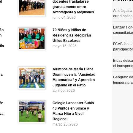
al
docentes trasladarse
gratuitamente entre
Antofagasta 
Antofagasta y Mejillones
erradicados
junio 04, 2026
Lanzan Fond
án
70 Niños y Niñas de
comunitaria
n
Residencias Recibirán
Útiles Escolares
FCAB fortale
dín
mayo 15, 2026
participació
Bipay desca
el transport
Alumnos de María Elena
ra
Disminuyen la “Ansiedad
Geógrafo de
Matemática” y Aprenden
temperaturas
Jugando en el Patio
abril 05, 2026
ón
Colegio Lancaster Subió
43 Puntos en Simce y
va
Marca Hito a Nivel
Regional
marzo 25, 2026