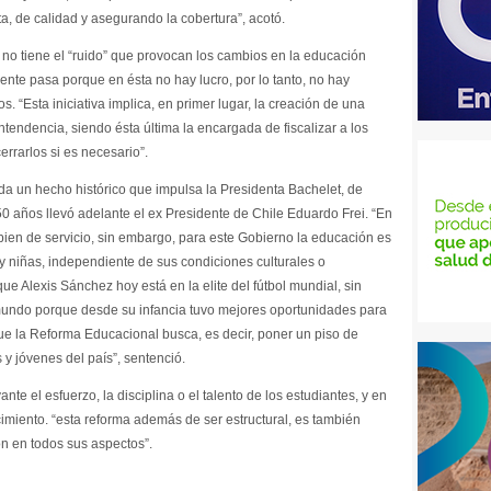
ita, de calidad y asegurando la cobertura”, acotó.
 no tiene el “ruido” que provocan los cambios en la educación
ente pasa porque en ésta no hay lucro, por lo tanto, no hay
 “Esta iniciativa implica, en primer lugar, la creación de una
tendencia, siendo ésta última la encargada de fiscalizar a los
errarlos si es necesario”.
a un hecho histórico que impulsa la Presidenta Bachelet, de
50 años llevó adelante el ex Presidente de Chile Eduardo Frei. “En
ien de servicio, sin embargo, para este Gobierno la educación es
y niñas, independiente de sus condiciones culturales o
 Alexis Sánchez hoy está en la elite del fútbol mundial, sin
mundo porque desde su infancia tuvo mejores oportunidades para
 que la Reforma Educacional busca, es decir, poner un piso de
s y jóvenes del país”, sentenció.
te el esfuerzo, la disciplina o el talento de los estudiantes, y en
cimiento. “esta reforma además de ser estructural, es también
ión en todos sus aspectos”.