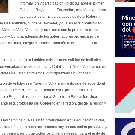
información y participación, inicio su labor el primer
Gabinete Regional de Educación, reunión expositiva
acerca de los principales aspectos de la Reforma
de La República, Michelle Bachelet, y que en esta oportunidad
Valentín Volta Valencia, y que contó con la presencia de los
ocial y Cultura, además de los gobernadores provinciales de
nales de Junji, Integra y Junaeb. También asistió la diputada
ón, este encuentro también asistieron en calidad de invitados
 universidades de Antofagasta y Católica del Norte, Asociación de
ectores de Establecimientos Municipalizados y Conacep.
ión de Antofagasta, Valentín Volta, manifestó que de acuerdo al
elle Bachelet, de llevar adelante esta gran reforma a la
binete Regional es acompañar al Seremi de Educación, Juan
elante esta propuesta del Gobierno en la región, desde la región y
s los cambios que se están produciendo en la educación inicial,
acional. “Lo que nosotros tenemos hoy en educación parvularia y
ños y niñas, es lo que todos los chilenos desean para el resto de