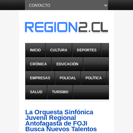
INICIO
CULTURA
DEPORTES
CRÓNICA
EDUCACIÓN
EMPRESAS
POLICIAL
POLÍTICA
SALUD
TURISMO
La Orquesta Sinfónica
Juvenil Regional
Antofagasta de FOJI
Busca Nuevos Talentos