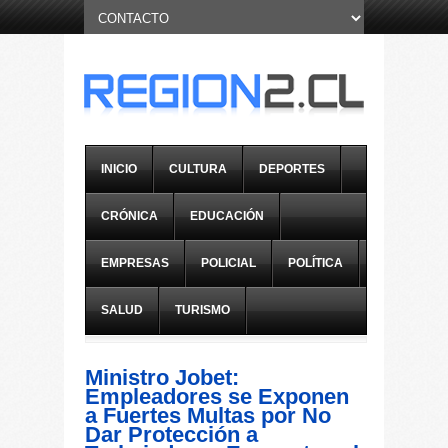
INICIO
CULTURA
DEPORTES
CRÓNICA
EDUCACIÓN
EMPRESAS
POLICIAL
POLÍTICA
SALUD
TURISMO
Ministro Jobet:
Empleadores se Exponen
a Fuertes Multas por No
Dar Protección a