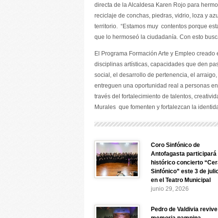
directa de la Alcaldesa Karen Rojo para hermo
reciclaje de conchas, piedras, vidrio, loza y a
territorio. “Estamos muy contentos porque es
que lo hermoseó la ciudadanía. Con esto busca
El Programa Formación Arte y Empleo creado e
disciplinas artísticas, capacidades que den p
social, el desarrollo de pertenencia, el arraig
entreguen una oportunidad real a personas en 
través del fortalecimiento de talentos, creati
Murales que fomenten y fortalezcan la identid
Coro Sinfónico de
Antofagasta participará
histórico concierto “Cer
Sinfónico” este 3 de juli
en el Teatro Municipal
junio 29, 2026
Pedro de Valdivia revive