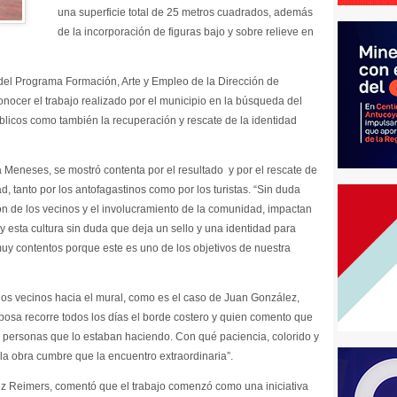
una superficie total de 25 metros cuadrados, además
de la incorporación de figuras bajo y sobre relieve en
s del Programa Formación, Arte y Empleo de la Dirección de
onocer el trabajo realizado por el municipio en la búsqueda del
licos como también la recuperación y rescate de la identidad
a Meneses, se mostró contenta por el resultado y por el rescate de
, tanto por los antofagastinos como por los turistas. “Sin duda
ción de los vecinos y el involucramiento de la comunidad, impactan
 y esta cultura sin duda que deja un sello y una identidad para
muy contentos porque este es uno de los objetivos de nuestra
los vecinos hacia el mural, como es el caso de Juan González,
posa recorre todos los días el borde costero y quien comento que
las personas que lo estaban haciendo. Con qué paciencia, colorido y
 la obra cumbre que la encuentro extraordinaria”.
nz Reimers, comentó que el trabajo comenzó como una iniciativa