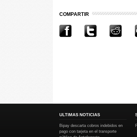
COMPARTIR
ULTIMAS NOTICIAS
Bipay descarta cobros indebidos en
P
pago con tarjeta en el transporte