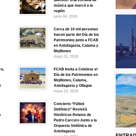
talentos: Una escuela de
música que marcó a la
región
junio 04, 2026
Cerca de 10 mil personas
fueron parte del Día de los
Patrimonios junto a FCAB
en Antofagasta, Calama y
Mejillones
mayo 31, 2026
ra,
FCAB Invita a Celebrar el
a
Día de los Patrimonios en
Mejillones, Calama,
6
Antofagasta y Ollagüe
mayo 23, 2026
Concierto “Fútbol
Sinfónico” Revivirá
n
Históricos Relatos de
Pedro Carcuro Junto a la
Orquesta Sinfónica de
Antofagasta
ENTRAD