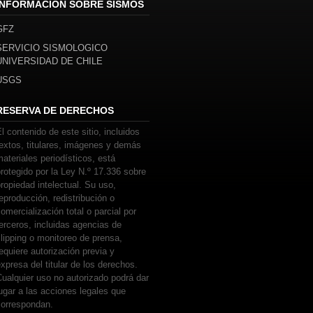
INFORMACIÓN SOBRE SISMOS
GFZ
SERVICIO SISMOLOGICO
UNIVERSIDAD DE CHILE
USGS
RESERVA DE DERECHOS
l contenido de este sitio, incluidos
extos, titulares, imágenes y demás
ateriales periodísticos, está
rotegido por la Ley N.º 17.336 sobre
ropiedad intelectual. Su uso,
eproducción, redistribución o
omercialización total o parcial por
erceros, incluidas agencias de
lipping o monitoreo de prensa,
equiere autorización previa y
xpresa del titular de los derechos.
ualquier uso no autorizado podrá dar
ugar a las acciones legales que
correspondan.