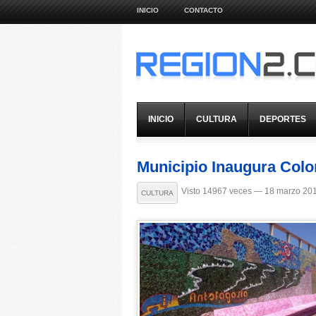
INICIO
CONTACTO
INICIO
CULTURA
DEPORTES
Municipio Inaugura Colo
Visto 14967 veces — 18 marzo 20
CULTURA