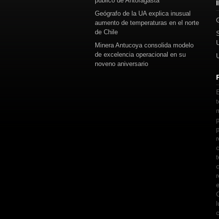
público de Antofagasta
Geógrafo de la UA explica inusual
aumento de temperaturas en el norte
de Chile
Minera Antucoya consolida modelo
de excelencia operacional en su
noveno aniversario
E
t
m
p
p
r
c
t
c
r
e
C
l