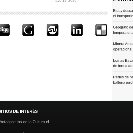
mayo 12, 2026
Bipay desca
el transport
Geógrafo de
temperaturas
Minera Antu
operacional
Lomas Bayas
de forma au
Redes de pe
ballena joro
SITIOS DE INTERÉS
rotagonistas de la Cultura.cl