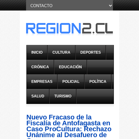
INICIO
CULTURA
DEPORTES
CRÓNICA
EDUCACIÓN
EMPRESAS
POLICIAL
POLÍTICA
SALUD
TURISMO
Nuevo Fracaso de la
Fiscalía de Antofagasta en
Caso ProCultura: Rechazo
Unánime al Desafuero de