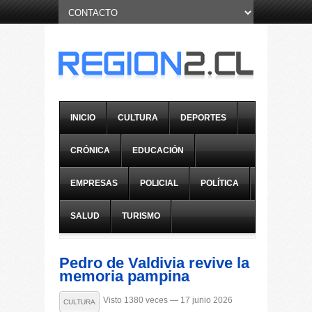
INICIO
CULTURA
DEPORTES
CRÓNICA
EDUCACIÓN
EMPRESAS
POLICIAL
POLÍTICA
SALUD
TURISMO
Pedro de Valdivia revive la
memoria pampina
Visto 1380 veces — 17 junio 2026
CULTURA