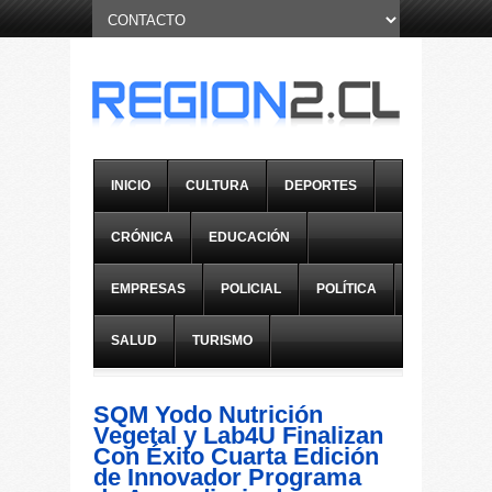
INICIO
CULTURA
DEPORTES
CRÓNICA
EDUCACIÓN
EMPRESAS
POLICIAL
POLÍTICA
SALUD
TURISMO
SQM Yodo Nutrición
Vegetal y Lab4U Finalizan
Con Éxito Cuarta Edición
de Innovador Programa