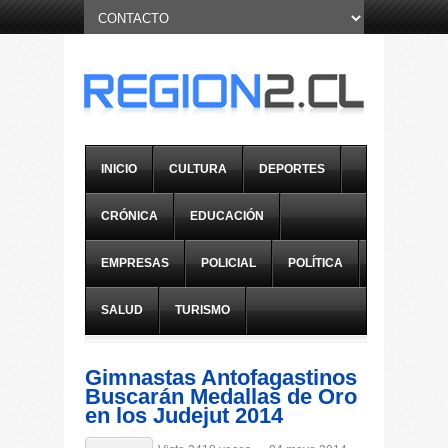
INICIO
CULTURA
DEPORTES
CRÓNICA
EDUCACIÓN
EMPRESAS
POLICIAL
POLÍTICA
SALUD
TURISMO
Gimnastas Antofagastinos
Buscarán Medallas de Oro
en los Judejut 2014