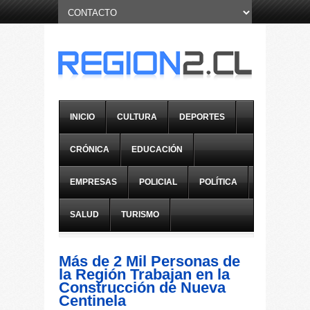
INICIO
CULTURA
DEPORTES
CRÓNICA
EDUCACIÓN
EMPRESAS
POLICIAL
POLÍTICA
SALUD
TURISMO
Más de 2 Mil Personas de
la Región Trabajan en la
Construcción de Nueva
Centinela