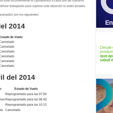
on este inconveniente le causaremos a cada uno de nuestros
tinuar trabajando para superar esta situación lo antes posible.
gramados son los siguientes:
del 2014
Estado de Vuelo
Cancelado
Cancelado
Cancelado
Cancelado
Cancelado
Cancelado
il del 2014
o
Estado de Vuelo
Reprogramado para las 07:00
enas
Reprogramado para las 06:40
Reprogramado para las 10:15
ta
Cancelado