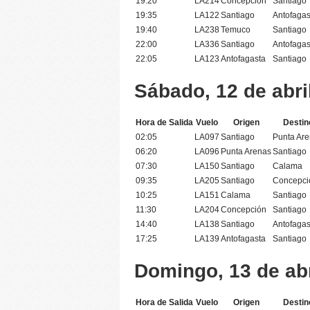
19:20
LA214
Concepción
Santiago
19:35
LA122
Santiago
Antofagas
19:40
LA238
Temuco
Santiago
22:00
LA336
Santiago
Antofagas
22:05
LA123
Antofagasta
Santiago
Sábado, 12 de abri
Hora de Salida
Vuelo
Origen
Destin
02:05
LA097
Santiago
Punta Ar
06:20
LA096
Punta Arenas
Santiago
07:30
LA150
Santiago
Calama
09:35
LA205
Santiago
Concepci
10:25
LA151
Calama
Santiago
11:30
LA204
Concepción
Santiago
14:40
LA138
Santiago
Antofagas
17:25
LA139
Antofagasta
Santiago
Domingo, 13 de abr
Hora de Salida
Vuelo
Origen
Destin