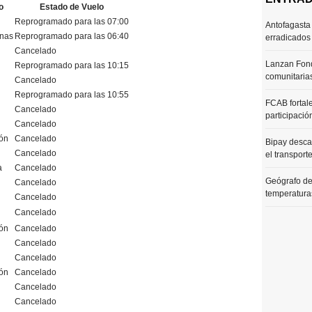
o
Estado de Vuelo
Reprogramado para las 07:00
Antofagasta 
enas
Reprogramado para las 06:40
erradicados
Cancelado
Lanzan Fond
Reprogramado para las 10:15
comunitaria
Cancelado
Reprogramado para las 10:55
FCAB fortale
Cancelado
participació
Cancelado
ón
Cancelado
Bipay desca
Cancelado
el transport
a
Cancelado
Geógrafo de
Cancelado
temperaturas
Cancelado
Cancelado
ón
Cancelado
Cancelado
Cancelado
ón
Cancelado
Cancelado
Cancelado