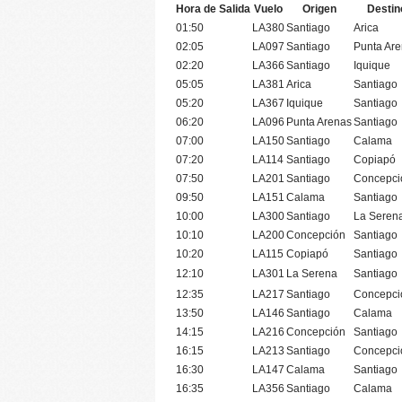
Hora de Salida
Vuelo
Origen
Destin
01:50
LA380
Santiago
Arica
02:05
LA097
Santiago
Punta Ar
02:20
LA366
Santiago
Iquique
05:05
LA381
Arica
Santiago
05:20
LA367
Iquique
Santiago
06:20
LA096
Punta Arenas
Santiago
07:00
LA150
Santiago
Calama
07:20
LA114
Santiago
Copiapó
07:50
LA201
Santiago
Concepci
09:50
LA151
Calama
Santiago
10:00
LA300
Santiago
La Seren
10:10
LA200
Concepción
Santiago
10:20
LA115
Copiapó
Santiago
12:10
LA301
La Serena
Santiago
12:35
LA217
Santiago
Concepci
13:50
LA146
Santiago
Calama
14:15
LA216
Concepción
Santiago
16:15
LA213
Santiago
Concepci
16:30
LA147
Calama
Santiago
16:35
LA356
Santiago
Calama