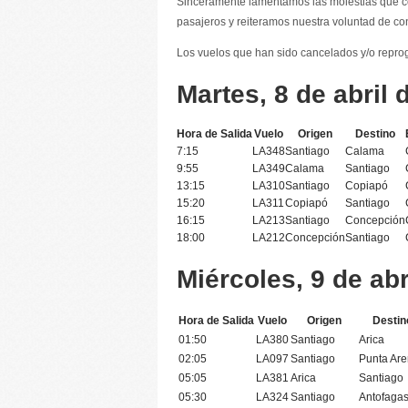
Sinceramente lamentamos las molestias que c
pasajeros y reiteramos nuestra voluntad de con
Los vuelos que han sido cancelados y/o repro
Martes, 8 de abril 
Hora de Salida
Vuelo
Origen
Destino
7:15
LA348
Santiago
Calama
9:55
LA349
Calama
Santiago
13:15
LA310
Santiago
Copiapó
15:20
LA311
Copiapó
Santiago
16:15
LA213
Santiago
Concepción
18:00
LA212
Concepción
Santiago
Miércoles, 9 de abr
Hora de Salida
Vuelo
Origen
Destin
01:50
LA380
Santiago
Arica
02:05
LA097
Santiago
Punta Ar
05:05
LA381
Arica
Santiago
05:30
LA324
Santiago
Antofagas