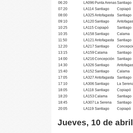
06:20
LA096
Punta Arenas
Santiago
07:20
LA114
Santiago
Copiapó
08:00
LA325
Antofagasta
Santiago
09:10
LA120
Santiago
Antofagas
10:25
LA115
Copiapó
Santiago
10:35
LA158
Santiago
Calama
11:50
LA121
Antofagasta
Santiago
12:20
LA217
Santiago
Concepci
13:15
LA159
Calama
Santiago
14:00
LA216
Concepción
Santiago
14:30
LA326
Santiago
Antofagas
15:40
LA152
Santiago
Calama
17:05
LA327
Antofagasta
Santiago
17:10
LA306
Santiago
La Seren
18:05
LA118
Santiago
Copiapó
18:20
LA153
Calama
Santiago
18:45
LA307
La Serena
Santiago
20:05
LA119
Santiago
Copiapó
Jueves, 10 de abri