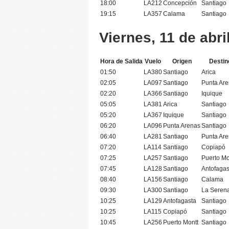
18:00
LA212
Concepción
Santiago
19:15
LA357
Calama
Santiago
Viernes, 11 de abri
Hora de Salida
Vuelo
Origen
Destin
01:50
LA380
Santiago
Arica
02:05
LA097
Santiago
Punta Ar
02:20
LA366
Santiago
Iquique
05:05
LA381
Arica
Santiago
05:20
LA367
Iquique
Santiago
06:20
LA096
Punta Arenas
Santiago
06:40
LA281
Santiago
Punta Ar
07:20
LA114
Santiago
Copiapó
07:25
LA257
Santiago
Puerto Mo
07:45
LA128
Santiago
Antofagas
08:40
LA156
Santiago
Calama
09:30
LA300
Santiago
La Seren
10:25
LA129
Antofagasta
Santiago
10:25
LA115
Copiapó
Santiago
10:45
LA256
Puerto Montt
Santiago