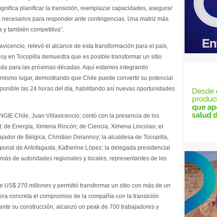
gnifica planificar la transición, reemplazar capacidades, asegurar
os necesarios para responder ante contingencias. Una matriz más
 y también competitiva”.
avicencio, relevó el alcance de esta transformación para el país,
y en Tocopilla demuestra que es posible transformar un sitio
rada para las próximas décadas. Aquí estamos integrando
 mismo lugar, demostrando que Chile puede convertir su potencial
sponible las 24 horas del día, habilitando así nuevas oportunidades
NGIE Chile, Juan Villavicencio; contó con la presencia de los
t; de Energía, Ximena Rincón; de Ciencia, Ximena Lincolao; el
jador de Bélgica, Christian Delannoy; la alcaldesa de Tocopilla,
gional de Antofagasta, Katherine López; la delegada presidencial
emás de autoridades regionales y locales, representantes de los
de US$ 270 millones y permitió transformar un sitio con más de un
nera concreta el compromiso de la compañía con la transición
rante su construcción, alcanzó un peak de 700 trabajadores y