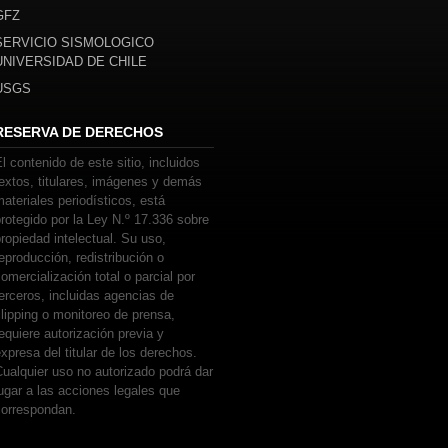
GFZ
SERVICIO SISMOLOGICO
UNIVERSIDAD DE CHILE
USGS
RESERVA DE DERECHOS
l contenido de este sitio, incluidos
extos, titulares, imágenes y demás
ateriales periodísticos, está
rotegido por la Ley N.º 17.336 sobre
ropiedad intelectual. Su uso,
eproducción, redistribución o
omercialización total o parcial por
erceros, incluidas agencias de
lipping o monitoreo de prensa,
equiere autorización previa y
xpresa del titular de los derechos.
ualquier uso no autorizado podrá dar
ugar a las acciones legales que
correspondan.