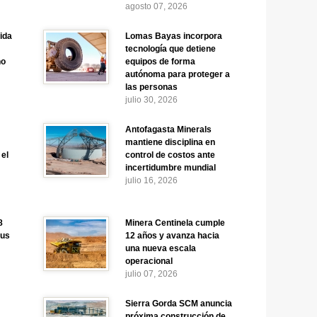
agosto 07, 2026
ida
Lomas Bayas incorpora
tecnología que detiene
no
equipos de forma
autónoma para proteger a
las personas
julio 30, 2026
:
Antofagasta Minerals
mantiene disciplina en
 el
control de costos ante
incertidumbre mundial
julio 16, 2026
8
Minera Centinela cumple
sus
12 años y avanza hacia
una nueva escala
operacional
julio 07, 2026
Sierra Gorda SCM anuncia
próxima construcción de