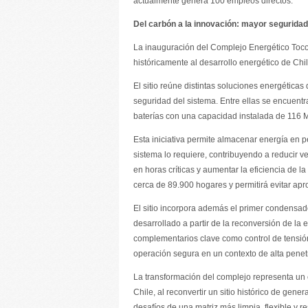
actualmente genera 100 empleos directos.
Del carbón a la innovación: mayor seguridad 
La inauguración del Complejo Energético Toco
históricamente al desarrollo energético de Chil
El sitio reúne distintas soluciones energética
seguridad del sistema. Entre ellas se encuen
baterías con una capacidad instalada de 116
Esta iniciativa permite almacenar energía en 
sistema lo requiere, contribuyendo a reducir 
en horas críticas y aumentar la eficiencia de l
cerca de 89.900 hogares y permitirá evitar a
El sitio incorpora además el primer condensad
desarrollado a partir de la reconversión de la 
complementarios clave como control de tensión,
operación segura en un contexto de alta penet
La transformación del complejo representa un c
Chile, al reconvertir un sitio histórico de ge
desafíos de una matriz más limpia, flexible y res