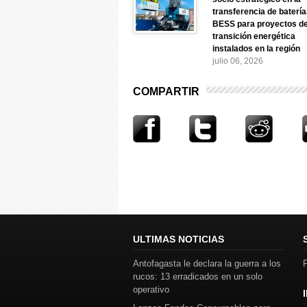
transferencia de baterí
BESS para proyectos d
transición energética
instalados en la región
julio 06, 2026
COMPARTIR
ULTIMAS NOTICIAS
Antofagasta le declara la guerra a los
P
rucos: 13 erradicados en un solo
operativo