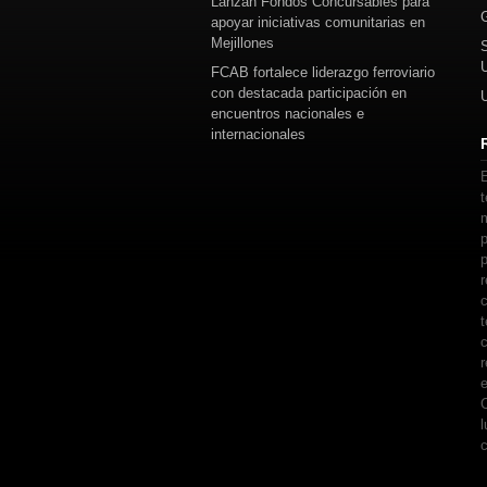
Lanzan Fondos Concursables para
apoyar iniciativas comunitarias en
Mejillones
FCAB fortalece liderazgo ferroviario
con destacada participación en
encuentros nacionales e
internacionales
E
t
m
p
p
r
c
t
c
r
e
C
l