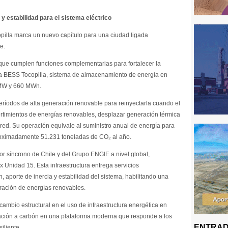
y estabilidad para el sistema eléctrico
pilla marca un nuevo capítulo para una ciudad ligada
e.
s que cumplen funciones complementarias para fortalecer la
tra BESS Tocopilla, sistema de almacenamiento de energía en
 MW y 660 MWh.
períodos de alta generación renovable para reinyectarla cuando el
vertimientos de energías renovables, desplazar generación térmica
a red. Su operación equivale al suministro anual de energía para
proximadamente 51.231 toneladas de CO₂ al año.
or síncrono de Chile y del Grupo ENGIE a nivel global,
ex Unidad 15. Esta infraestructura entrega servicios
 aporte de inercia y estabilidad del sistema, habilitando una
ración de energías renovables.
ambio estructural en el uso de infraestructura energética en
neración a carbón en una plataforma moderna que responde a los
ENTRAD
iliente.