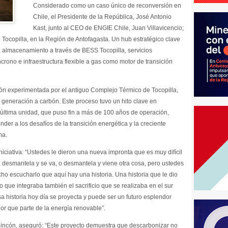
Considerado como un caso único de reconversión en
Chile, el Presidente de la República, José Antonio
Kast, junto al CEO de ENGIE Chile, Juan Villavicencio;
 Tocopilla, en la Región de Antofagasta. Un hub estratégico clave
ra almacenamiento a través de BESS Tocopilla, servicios
ono e infraestructura flexible a gas como motor de transición
ión experimentada por el antiguo Complejo Térmico de Tocopilla,
eneración a carbón. Este proceso tuvo un hito clave en
última unidad, que puso fin a más de 100 años de operación,
der a los desafíos de la transición energética y la creciente
ma.
niciativa: “Ustedes le dieron una nueva impronta que es muy difícil
desmantela y se va, o desmantela y viene otra cosa, pero ustedes
ho escucharlo que aquí hay una historia. Una historia que le dio
io que integraba también el sacrificio que se realizaba en el sur
a historia hoy día se proyecta y puede ser un futuro esplendor
or que parte de la energía renovable”.
 Rincón, aseguró: “Este proyecto demuestra que descarbonizar no