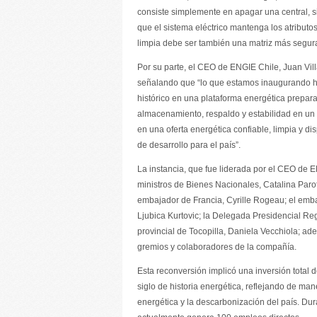
consiste simplemente en apagar una central, si
que el sistema eléctrico mantenga los atribut
limpia debe ser también una matriz más segura
Por su parte, el CEO de ENGIE Chile, Juan Vill
señalando que “lo que estamos inaugurando ho
histórico en una plataforma energética prepa
almacenamiento, respaldo y estabilidad en un
en una oferta energética confiable, limpia y di
de desarrollo para el país”.
La instancia, que fue liderada por el CEO de E
ministros de Bienes Nacionales, Catalina Paro
embajador de Francia, Cyrille Rogeau; el emba
Ljubica Kurtovic; la Delegada Presidencial Re
provincial de Tocopilla, Daniela Vecchiola; ad
gremios y colaboradores de la compañía.
Esta reconversión implicó una inversión total 
siglo de historia energética, reflejando de ma
energética y la descarbonización del país. Du