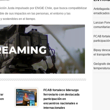
ición Justa impulsado por ENGIE Chile, que busca compatibilizar
Antofagasta 
erradicados
le de sus impactos en las personas, el entorno y las
 sostenibles en el tiempo.
Lanzan Fond
comunitaria
FCAB fortale
participació
Bipay desca
el transport
Geógrafo de
temperaturas
FCAB fortalece liderazgo
yar
ferroviario con destacada
 en
participación en
encuentros nacionales e
internacionales