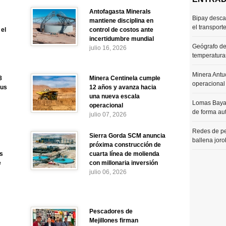
:
Antofagasta Minerals
Bipay desca
mantiene disciplina en
el transport
 el
control de costos ante
incertidumbre mundial
Geógrafo de
julio 16, 2026
temperaturas
Minera Antu
8
Minera Centinela cumple
operacional
sus
12 años y avanza hacia
una nueva escala
Lomas Bayas
operacional
de forma au
julio 07, 2026
Redes de pe
Sierra Gorda SCM anuncia
ballena joro
próxima construcción de
as
cuarta línea de molienda
e
con millonaria inversión
julio 06, 2026
Pescadores de
Mejillones firman