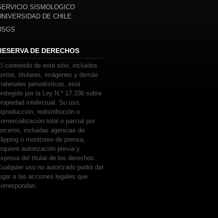
SERVICIO SISMOLOGICO
UNIVERSIDAD DE CHILE
USGS
RESERVA DE DERECHOS
l contenido de este sitio, incluidos
extos, titulares, imágenes y demás
ateriales periodísticos, está
rotegido por la Ley N.º 17.336 sobre
ropiedad intelectual. Su uso,
eproducción, redistribución o
omercialización total o parcial por
erceros, incluidas agencias de
lipping o monitoreo de prensa,
equiere autorización previa y
xpresa del titular de los derechos.
ualquier uso no autorizado podrá dar
ugar a las acciones legales que
correspondan.