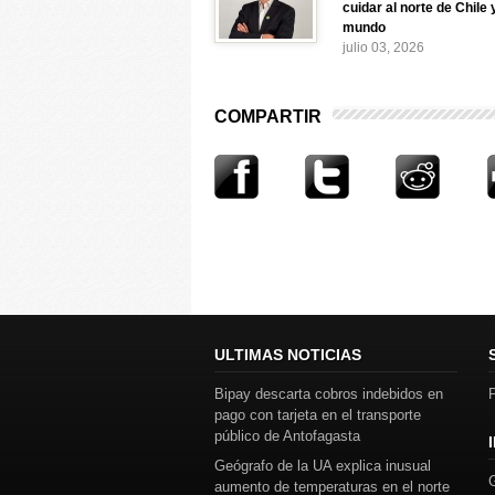
cuidar al norte de Chile 
mundo
julio 03, 2026
COMPARTIR
ULTIMAS NOTICIAS
Bipay descarta cobros indebidos en
P
pago con tarjeta en el transporte
público de Antofagasta
Geógrafo de la UA explica inusual
aumento de temperaturas en el norte