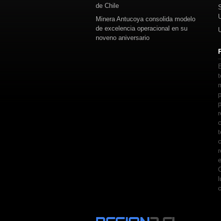
de Chile
Minera Antucoya consolida modelo
de excelencia operacional en su
noveno aniversario
E
t
m
p
p
r
c
t
c
r
e
C
l