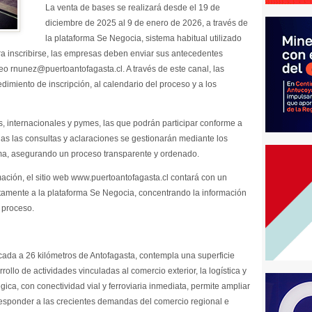
La venta de bases se realizará desde el 19 de
diciembre de 2025 al 9 de enero de 2026, a través de
la plataforma Se Negocia, sistema habitual utilizado
Para inscribirse, las empresas deben enviar sus antecedentes
reo rnunez@puertoantofagasta.cl. A través de este canal, las
imiento de inscripción, al calendario del proceso y a los
s, internacionales y pymes, las que podrán participar conforme a
das las consultas y aclaraciones se gestionarán mediante los
rma, asegurando un proceso transparente y ordenado.
ormación, el sitio web www.puertoantofagasta.cl contará con un
tamente a la plataforma Se Negocia, concentrando la información
l proceso.
cada a 26 kilómetros de Antofagasta, contempla una superficie
ollo de actividades vinculadas al comercio exterior, la logística y
gica, con conectividad vial y ferroviaria inmediata, permite ampliar
 responder a las crecientes demandas del comercio regional e