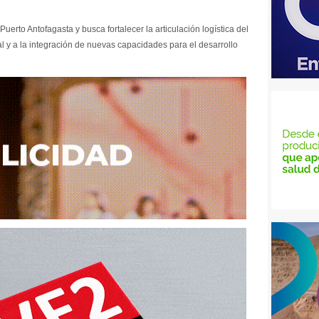
uerto Antofagasta y busca fortalecer la articulación logística del
nal y a la integración de nuevas capacidades para el desarrollo