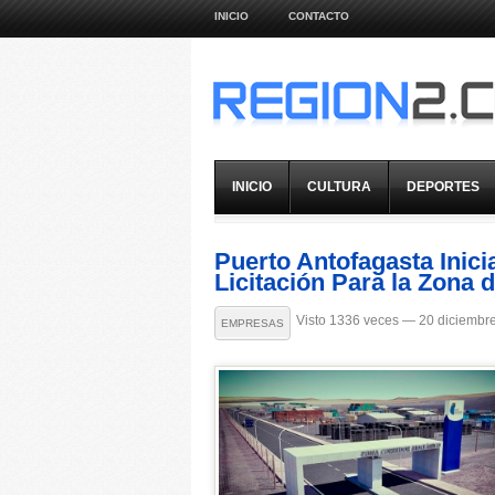
INICIO
CONTACTO
INICIO
CULTURA
DEPORTES
Puerto Antofagasta Inic
Licitación Para la Zona 
Visto 1336 veces — 20 diciembr
EMPRESAS