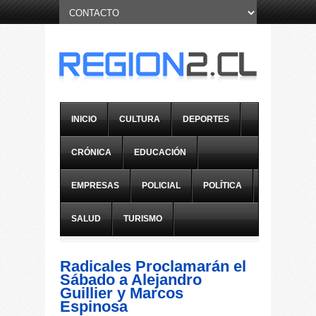
INICIO
CULTURA
DEPORTES
CRÓNICA
EDUCACIÓN
EMPRESAS
POLICIAL
POLÍTICA
SALUD
TURISMO
Radicales Proclamarán el
Sábado a Alejandro
Guillier y Marcos
Espinosa