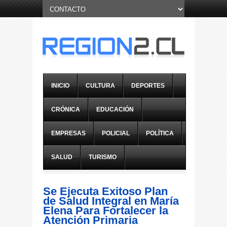
INICIO
CULTURA
DEPORTES
CRÓNICA
EDUCACIÓN
EMPRESAS
POLICIAL
POLÍTICA
SALUD
TURISMO
Se Ejecuta Exitoso Plan
de Salud Integral en María
Elena Para Fortalecer la
Atención Primaria