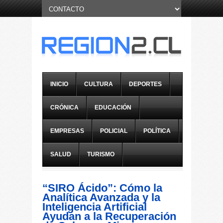
INICIO
CULTURA
DEPORTES
CRÓNICA
EDUCACIÓN
EMPRESAS
POLICIAL
POLÍTICA
SALUD
TURISMO
“SIRO Ácido”: Cómo la
Analítica Avanzada y la
Inteligencia Artificial
Ayudan a la Recuperación