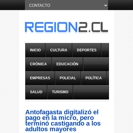
INICIO
CULTURA
DEPORTES
CRÓNICA
EDUCACIÓN
EMPRESAS
POLICIAL
POLÍTICA
SALUD
TURISMO
Antofagasta digitalizó el
pago en la micro, pero
terminó castigando a los
adultos mayores