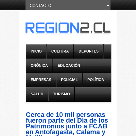
INICIO
CULTURA
DEPORTES
CRÓNICA
EDUCACIÓN
EMPRESAS
POLICIAL
POLÍTICA
SALUD
TURISMO
Cerca de 10 mil personas
fueron parte del Día de los
Patrimonios junto a FCAB
en Antofagasta, Calama y