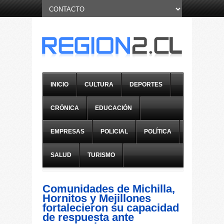
INICIO
CULTURA
DEPORTES
CRÓNICA
EDUCACIÓN
EMPRESAS
POLICIAL
POLÍTICA
SALUD
TURISMO
Comunidades de Michilla,
Hornitos y Mejillones
fortalecieron su capacidad
de respuesta ante